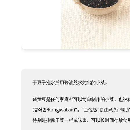
干豆子泡水后用酱油兑水炖出的小菜。
酱黄豆是任何家庭都可以简单制作的小菜。也被称为“酱拌黄
(콩좌반/kongjwaban)”。“豆佐饭”是由意
特别是指像干菜一样咸味重、可以长时间存放食