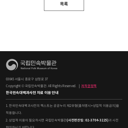
목록
03045 서울시 종로구 삼청로 37
Copyright © 국립민속박물관. All Rights Reserved.
|
저작권정책
한국민속대백과사전 자료 이용 안내
1. 한국민속대백과사전의 텍스트는 공공누리 제2유형(출처명시+상업적 이용금지)을
적용합니다.
(사전편찬팀: 02-3704-3225)
2. 상업적 이용이 필요하시면 국립민속박물관
과 사전
협의하시기 바랍니다.