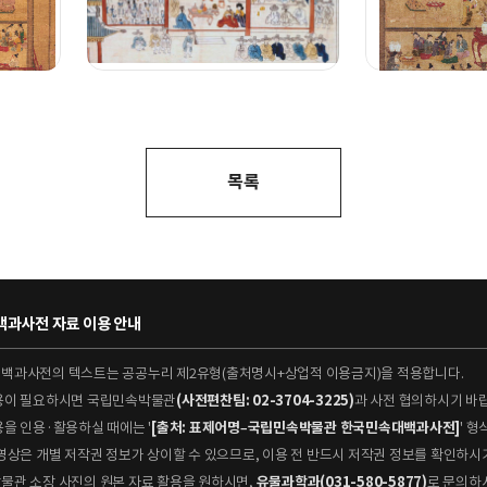
목록
과사전 자료 이용 안내
대백과사전의 텍스트는 공공누리 제2유형(출처명시+상업적 이용금지)을 적용합니다.
이용이 필요하시면 국립민속박물관
(사전편찬팀: 02-3704-3225)
과 사전 협의하시기 바
용을 인용·활용하실 때에는 '
[출처: 표제어명–국립민속박물관 한국민속대백과사전]
' 
 동영상은 개별 저작권 정보가 상이할 수 있으므로, 이용 전 반드시 저작권 정보를 확인하시
박물관 소장 사진의 원본 자료 활용을 원하시면,
유물과학과(031-580-5877)
로 문의하