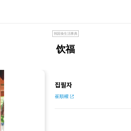
韩国食生活事典
饮福
집필자
崔順權