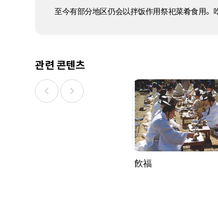
至今有部分地区仍会以拌饭作用祭祀菜肴食用。
관련 콘텐츠
飮福