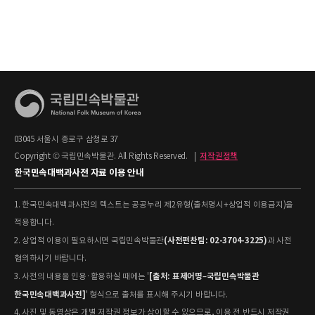
03045 서울시 종로구 삼청로 37
Copyright © 국립민속박물관. All Rights Reserved.
|
저작권정책
한국민속대백과사전 자료 이용 안내
1. 한국민속대백과사전의 텍스트는 공공누리 제2유형(출처명시+상업적 이용금지)을
적용합니다.
(사전편찬팀: 02-3704-3225)
2. 상업적 이용이 필요하시면 국립민속박물관
과 사전
협의하시기 바랍니다.
[출처: 표제어명–국립민속박물관
3. 사전의 내용을 인용·활용하실 때에는 '
한국민속대백과사전]
' 형식으로 출처를 표시해 주시기 바랍니다.
4. 사진 및 동영상은 개별 저작권 정보가 상이할 수 있으므로, 이용 전 반드시 저작권