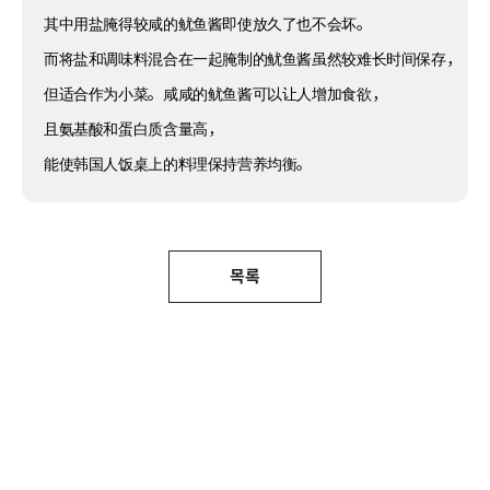
其中用盐腌得较咸的鱿鱼酱即使放久了也不会坏。
而将盐和调味料混合在一起腌制的鱿鱼酱虽然较难长时间保存，
但适合作为小菜。咸咸的鱿鱼酱可以让人增加食欲，
且氨基酸和蛋白质含量高，
能使韩国人饭桌上的料理保持营养均衡。
목록