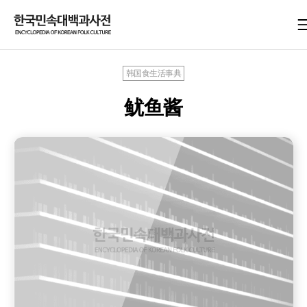
韩国食生活事典
鱿鱼酱