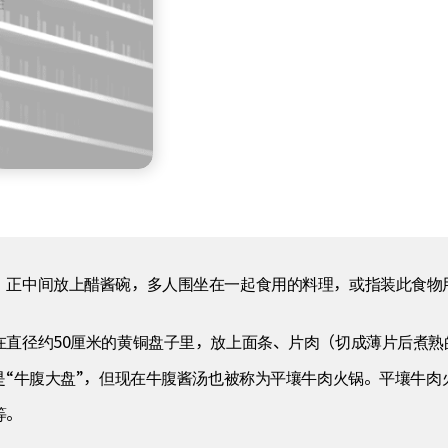
，正中间放上醋酱碗，多人围坐在一起食用的料理，或指装此食物
在直径约50厘米的黄铜盘子里，放上面条、片肉（切成薄片后煮熟
是“牛腹大盘”，但现在牛腹酱汤也被称为平壤牛肉火锅。平壤牛
等。