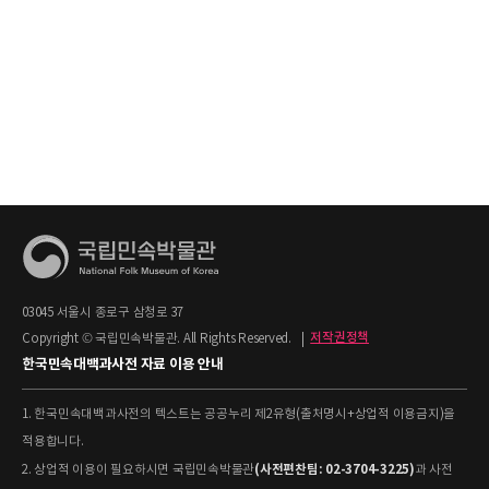
03045 서울시 종로구 삼청로 37
Copyright © 국립민속박물관. All Rights Reserved.
|
저작권정책
한국민속대백과사전 자료 이용 안내
1. 한국민속대백과사전의 텍스트는 공공누리 제2유형(출처명시+상업적 이용금지)을
적용합니다.
(사전편찬팀: 02-3704-3225)
2. 상업적 이용이 필요하시면 국립민속박물관
과 사전