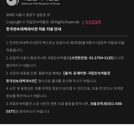
03045 서울시 종로구 삼청로 37
Copyright © 국립민속박물관. All Rights Reserved.
|
저작권정책
한국민속대백과사전 자료 이용 안내
1. 한국민속대백과사전의 텍스트는 공공누리 제2유형(출처명시+상업적 이용금지)을
적용합니다.
(사전편찬팀: 02-3704-3225)
2. 상업적 이용이 필요하시면 국립민속박물관
과 사전
협의하시기 바랍니다.
[출처: 표제어명–국립민속박물관
3. 사전의 내용을 인용·활용하실 때에는 '
한국민속대백과사전]
' 형식으로 출처를 표시해 주시기 바랍니다.
4. 사진 및 동영상은 개별 저작권 정보가 상이할 수 있으므로, 이용 전 반드시 저작권
정보를 확인하시기 바랍니다.
유물과학과(031-580-
5. 국립민속박물관 소장 사진의 원본 자료 활용을 원하시면,
5877)
로 문의하시기 바랍니다.