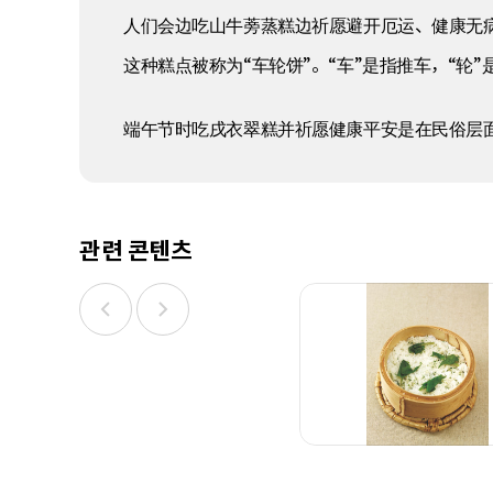
人们会边吃山牛蒡蒸糕边祈愿避开厄运、健康无
这种糕点被称为“车轮饼”。“车”是指推车，“轮”
端午节时吃戌衣翠糕并祈愿健康平安是在民俗层
관련 콘텐츠