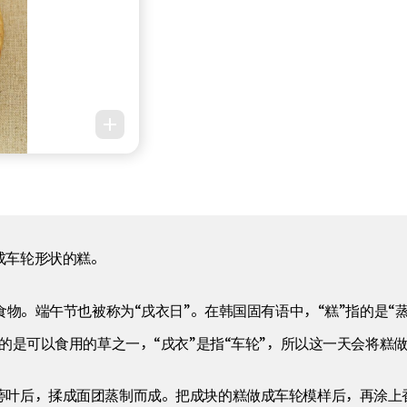
成车轮形状的糕。
食物。端午节也被称为“戌衣日”。在韩国固有语中，“糕”指的是“
指的是可以食用的草之一，“戌衣”是指“车轮”，所以这一天会将糕
蒡叶后，揉成面团蒸制而成。把成块的糕做成车轮模样后，再涂上