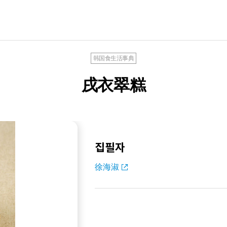
韩国食生活事典
戌衣翠糕
집필자
徐海淑