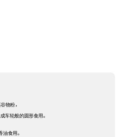
蒸谷物粉，
做成车轮般的圆形食用。
香油食用。