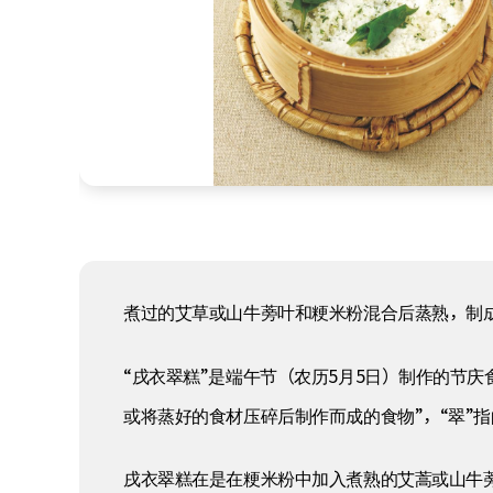
煮过的艾草或山牛蒡叶和粳米粉混合后蒸熟，制
“戌衣翠糕”是端午节（农历5月5日）制作的节庆
或将蒸好的食材压碎后制作而成的食物”，“翠”
戌衣翠糕在是在粳米粉中加入煮熟的艾蒿或山牛