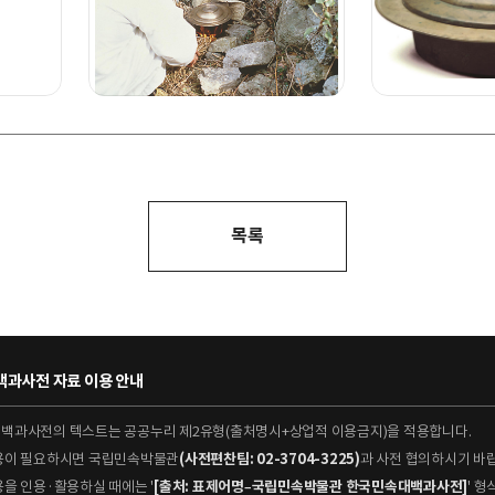
목록
과사전 자료 이용 안내
대백과사전의 텍스트는 공공누리 제2유형(출처명시+상업적 이용금지)을 적용합니다.
이용이 필요하시면 국립민속박물관
(사전편찬팀: 02-3704-3225)
과 사전 협의하시기 바
용을 인용·활용하실 때에는 '
[출처: 표제어명–국립민속박물관 한국민속대백과사전]
' 