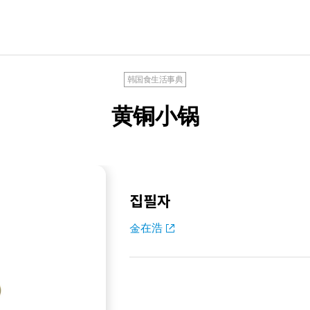
韩国食生活事典
黄铜小锅
집필자
金在浩