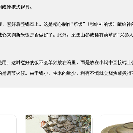
用或便携式锅具。
饭，煮好后整锅奉上。这是精心制作“祭饭”（献给神的饭）献给神
诚心来判断米饭是否做好了。此外，采集山参或稀有药草的“采参人
使用。这时煮好的饭不会单独放在碗里，而是放在小锅中直接端上
的是调节火候。由于锅小、生米的量少，稍有不慎就会烧焦或煮得