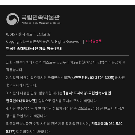
03045 서울시 종로구 삼청로 37
Copyright © 국립민속박물관. All Rights Reserved.
|
저작권정책
한국민속대백과사전 자료 이용 안내
1. 한국민속대백과사전의 텍스트는 공공누리 제2유형(출처명시+상업적 이용금지)을
적용합니다.
(사전편찬팀: 02-3704-3225)
2. 상업적 이용이 필요하시면 국립민속박물관
과 사전
협의하시기 바랍니다.
[출처: 표제어명–국립민속박물관
3. 사전의 내용을 인용·활용하실 때에는 '
한국민속대백과사전]
' 형식으로 출처를 표시해 주시기 바랍니다.
4. 사진 및 동영상은 개별 저작권 정보가 상이할 수 있으므로, 이용 전 반드시 저작권
정보를 확인하시기 바랍니다.
유물과학과(031-580-
5. 국립민속박물관 소장 사진의 원본 자료 활용을 원하시면,
5877)
로 문의하시기 바랍니다.