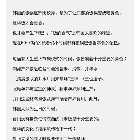
韩国的饭锅底部比较厚，是为了让底部的饭褐变成暗黄色；
这样饭才会更香，
也才会产生“锅巴”。“饭的香气”是韩国人喜欢的味道，
现在60~70岁的长者们小时候都有把锅巴饭当零食的记忆。
每当有人生重大节庆仪式的时候，饭扮演着十分重要的角色：
例如产妇接近临盆时会准备米、海带、井华水
（清晨汲取的井水）用来祭拜“三神”（三位送子、
照顾孕妇与宝宝的神灵）祈求孕妇顺利生产，
并用这些材料煮饭及海带汤给产妇食用。此外，
韩国人认为生日的时候，
食用没有掺杂任何东西的白米饭是十分重要的，
这样的文化将继续流传给下一代；
祭拜去世的亲人时也要使用白米饭祭拜。