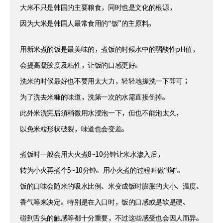
大米不只是韩国的主要粮食，同时也是文化的根源，
因为大米是韩国人最常食用的“饭”的主原料。
用新米煮的饭是最美味的，煮饭的时候水中的弱酸性pH值，
会提高凝胶度及粘性，让饭的口感更好。
洗米的时候最好也不要用太大力，轻轻地搓洗一下即可；
为了洗去米糠的味道，洗第一次的水需直接倒掉。
此外米洗完后須稍微用水浸泡一下，但也不能泡太久，
以免米粒形状破裂，味道也会变差。
煮饭时一般会用大火煮8~10分钟让米水渗入后，
转为小火再煮个5~10分钟。用小火煮的过程叫做“焖“。
饭的口味会随米的吸水比例、米变成饭时膨胀的大小、温度、
香气等来决定。特别是在入口时，饭的口感或是软是硬、
碰到舌头的触感等都十分重要，不过这些感受也会因人而异。