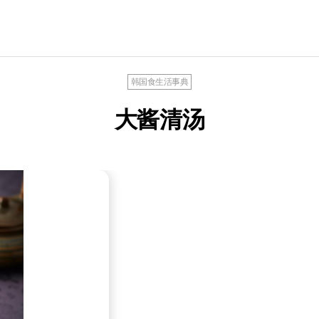
韩国食生活事典
大酱清汤