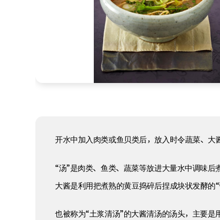
开水中加入肉类或鱼贝类后，放入时令蔬菜、大
“汤”是肉类、鱼类、蔬菜等放进大量水中调味后
大酱是利用把煮熟的黄豆捣碎后捏成块状发酵的“
也被称为“土浆清汤”的大酱清汤的汤头，主要