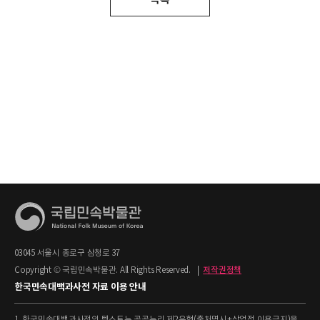
03045 서울시 종로구 삼청로 37
Copyright © 국립민속박물관. All Rights Reserved.
|
저작권정책
한국민속대백과사전 자료 이용 안내
1. 한국민속대백과사전의 텍스트는 공공누리 제2유형(출처명시+상업적 이용금지)을