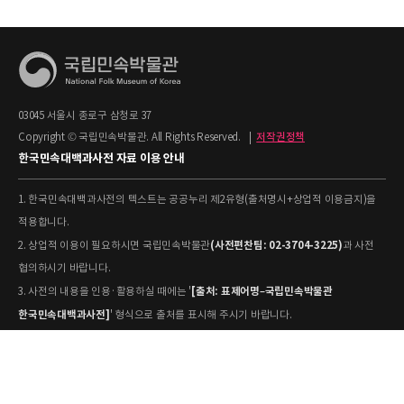
03045 서울시 종로구 삼청로 37
Copyright © 국립민속박물관. All Rights Reserved.
|
저작권정책
한국민속대백과사전 자료 이용 안내
1. 한국민속대백과사전의 텍스트는 공공누리 제2유형(출처명시+상업적 이용금지)을
적용합니다.
(사전편찬팀: 02-3704-3225)
2. 상업적 이용이 필요하시면 국립민속박물관
과 사전
협의하시기 바랍니다.
[출처: 표제어명–국립민속박물관
3. 사전의 내용을 인용·활용하실 때에는 '
한국민속대백과사전]
' 형식으로 출처를 표시해 주시기 바랍니다.
4. 사진 및 동영상은 개별 저작권 정보가 상이할 수 있으므로, 이용 전 반드시 저작권
정보를 확인하시기 바랍니다.
유물과학과(031-580-
5. 국립민속박물관 소장 사진의 원본 자료 활용을 원하시면,