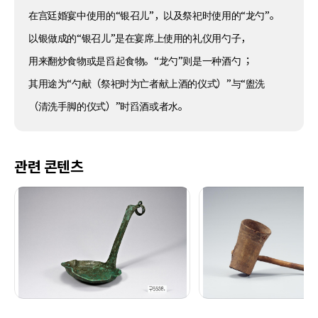
在宫廷婚宴中使用的“银召儿”，以及祭祀时使用的“龙勺”。
以银做成的“银召儿”是在宴席上使用的礼仪用勺子，
用来翻炒食物或是舀起食物。“龙勺”则是一种酒勺 ；
其用途为“勺献（祭祀时为亡者献上酒的仪式）”与“盥洗
（清洗手脚的仪式）”时舀酒或者水。
관련 콘텐츠