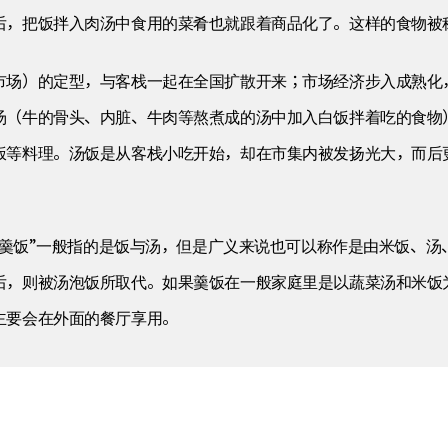
后，把饭拌入肉汤中食用的菜肴也就跟着商品化了。这样的食物被称
市场）的定型，与客栈一起在全国扩散开来；市场经济步入成熟化
汤（牛的骨头、内脏、牛肉等熬煮成的汤中加入白饭拌着吃的食物
饭等料理。汤饭是从客栈小吃开始，却在市集内被发扬光大，而后
；“羹饭”一般指的是饭与汤，但是广义来说也可以称作是由米饭、
后，则被汤泡饭所取代。如果羹饭在一般家庭里是以蔬菜汤和米饭
主要会在外面的餐厅享用。