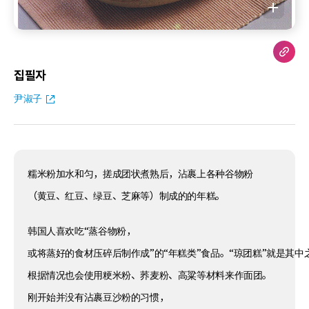
집필자
尹淑子
糯米粉加水和匀，搓成团状煮熟后，沾裹上各种谷物粉
（黄豆、红豆、绿豆、芝麻等）制成的的年糕。
韩国人喜欢吃“蒸谷物粉，
或将蒸好的食材压碎后制作成”的“年糕类”食品。“琼团糕”就是其中
根据情况也会使用粳米粉、荞麦粉、高粱等材料来作面团。
刚开始并没有沾裹豆沙粉的习惯，