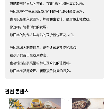
但随着烹饪方法的变化，“琼团糕”也開始裹豆沙粉。
琼团糕中的“黄豆琼团糕”的制作可以是只蘸黄豆粉，
也可以是加入黄豆粉、蜂蜜和生姜汁，最后撒上桂皮粉。
像这样，随着时代的发展，
琼团糕的制作方法与沾的豆沙粉也五花八门。
琼团糕因为制作简单，是普通家庭常吃的糕点。
在孩子的百日宴或周岁宴，
也会端出沾裹高粱粉和红豆粉的的琼团糕。
琼团糕有驱魔避邪、祈愿孩子健康的涵义。
관련 콘텐츠