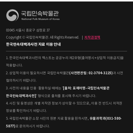
03045 서울시 종로구 삼청로 37
Copyright © 국립민속박물관. All Rights Reserved.
|
저작권정책
한국민속대백과사전 자료 이용 안내
1. 한국민속대백과사전의 텍스트는 공공누리 제2유형(출처명시+상업적 이용금지)을
적용합니다.
(사전편찬팀: 02-3704-3225)
2. 상업적 이용이 필요하시면 국립민속박물관
과 사전
협의하시기 바랍니다.
[출처: 표제어명–국립민속박물관
3. 사전의 내용을 인용·활용하실 때에는 '
한국민속대백과사전]
' 형식으로 출처를 표시해 주시기 바랍니다.
4. 사진 및 동영상은 개별 저작권 정보가 상이할 수 있으므로, 이용 전 반드시 저작권
정보를 확인하시기 바랍니다.
유물과학과(031-580-
5. 국립민속박물관 소장 사진의 원본 자료 활용을 원하시면,
5877)
로 문의하시기 바랍니다.