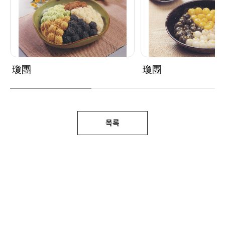
瓊團
瓊團
목록