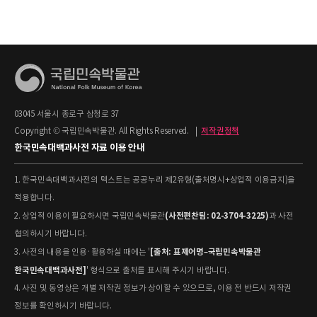
03045 서울시 종로구 삼청로 37
Copyright © 국립민속박물관. All Rights Reserved.
|
저작권정책
한국민속대백과사전 자료 이용 안내
1. 한국민속대백과사전의 텍스트는 공공누리 제2유형(출처명시+상업적 이용금지)을
적용합니다.
(사전편찬팀: 02-3704-3225)
2. 상업적 이용이 필요하시면 국립민속박물관
과 사전
협의하시기 바랍니다.
[출처: 표제어명–국립민속박물관
3. 사전의 내용을 인용·활용하실 때에는 '
한국민속대백과사전]
' 형식으로 출처를 표시해 주시기 바랍니다.
4. 사진 및 동영상은 개별 저작권 정보가 상이할 수 있으므로, 이용 전 반드시 저작권
정보를 확인하시기 바랍니다.