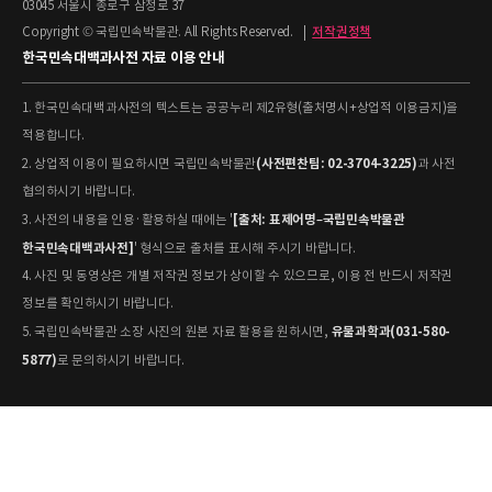
03045 서울시 종로구 삼청로 37
Copyright © 국립민속박물관. All Rights Reserved.
|
저작권정책
한국민속대백과사전 자료 이용 안내
1. 한국민속대백과사전의 텍스트는 공공누리 제2유형(출처명시+상업적 이용금지)을
적용합니다.
(사전편찬팀: 02-3704-3225)
2. 상업적 이용이 필요하시면 국립민속박물관
과 사전
협의하시기 바랍니다.
[출처: 표제어명–국립민속박물관
3. 사전의 내용을 인용·활용하실 때에는 '
한국민속대백과사전]
' 형식으로 출처를 표시해 주시기 바랍니다.
4. 사진 및 동영상은 개별 저작권 정보가 상이할 수 있으므로, 이용 전 반드시 저작권
정보를 확인하시기 바랍니다.
유물과학과(031-580-
5. 국립민속박물관 소장 사진의 원본 자료 활용을 원하시면,
5877)
로 문의하시기 바랍니다.