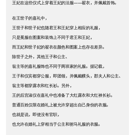
王妃在这些仪式上穿着王妃的法服——翟衣，并佩戴首饰。
在王世子的嘉礼中，
王世子和世子妃也随君王和王妃穿上相应的礼服，
只是冕服在图案和装饰上不同于君王和王妃，
而王妃和世子妃的翟衣在颜色和图案上也存在差异。
除世子之外，其他王子和公主、
翁主等的嘉礼服饰也不同于两班家的礼服。据记载，
王子和仪宾都穿公服，即团领，并佩戴幞头，郡夫人和公主、
翁主等都穿露衣和红长衫。另外，
王的后宫淑仪在嘉礼中也准备了大红露衣和大红裌长衫。
普通百姓仅限在婚礼上被允许穿超出自己身份的衣服。
也就是说，即使没有官职，
也允许在婚礼上穿相当于公主和驸马礼服的衣服。