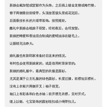
新娘会戴加髢或髽鬏作为头饰，之后插上镀金龙簪或梅竹簪，
簪子两侧垂挂前缎带，头顶放置簇头里或花冠后，
后面垂挂长长的大缎带装饰。按照规矩，
醮礼中新娘会梳娘子双髻，经初夜后，会绾发髻。
新娘把蜂蜜和香油混合制成的蜜蜡油涂在睫毛上，
让眼睛无法睁大。
婚礼服也有新郎家准备好后送来的情况，
有时也会使用新娘家的，或是借用村里保管的。
新娘的婚礼服中，最典型的衣服是圆衫，
尤其是属于公主礼服的绿色圆衫，长度过膝，前襟短后襟长，
没有上衣裉片两侧开叉；袖子很宽，
袖口上有彩条和白色水袖；前开襟无衣襟，呈对开式，
缝上以银、七宝装饰的圆衫纽扣或小绳带扣儿，