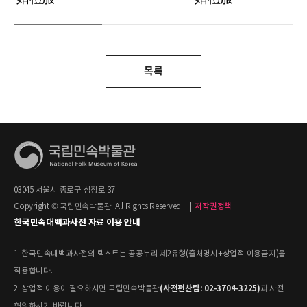
목록
03045 서울시 종로구 삼청로 37
Copyright © 국립민속박물관. All Rights Reserved.
|
저작권정책
한국민속대백과사전 자료 이용 안내
1. 한국민속대백과사전의 텍스트는 공공누리 제2유형(출처명시+상업적 이용금지)을
적용합니다.
(사전편찬팀: 02-3704-3225)
2. 상업적 이용이 필요하시면 국립민속박물관
과 사전
협의하시기 바랍니다.