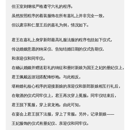
但王室则继续严格遵守六礼的程序。
虽然按照程序的着装服饰在所有嘉礼上并非完全一致，
但以肃宗和仁显王后的嘉礼为例，情况如下。
君王在嘉礼上身穿新郎最高礼服法服的程序包括如下仪式，
传达婚姻意愿的纳采仪、告知结婚日期的仪式告期仪、
和亲迎仪和同牢仪。
在确认婚姻并赠送彩礼的纳征和册封新娘为国王之妃的册妃仪上，
君王佩戴远游冠搭配绛纱袍。与此相反，
堪称婚礼核心程序的迎接新娘的亲迎仪和新郎新娘相互行礼后，
在敬酒的仪式同牢仪上，君王再次穿上冕服。同牢仪结束后，
君王脱下冕服，穿上衮龙袍。由此可知，
在宴会上君王脱下法服，穿上了常服。另外，记录新娘——
王妃服饰的仪式有册妃仪、亲迎仪和同牢仪。