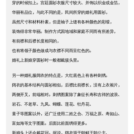
穿的时候扣上。宫廷圆衫衣服尺寸较大、并饰以织金或金箔，
华丽有品位，与此不同的是，民间所穿的婚礼用圆衫，
虽然尺寸和材料朴素，但是袖子上缝有各种颜色的彩缎，
装饰得非常华丽。制作方式因地域和家庭不同而有所差异，
有前襟和后襟长度相同的，
也有将领子颜色做成与衣襟不同而呈红色的。
婚礼上新娘穿圆衫时一般都戴簇头里。
另一种婚礼服阔衣的特点是，大红底色上有各种刺绣。
阔衣的基本结构与圆衫相似，后襟比前襟长，没有上衣裉片，
两侧开叉，前端相对。刺绣图案除了象征长寿和吉祥的波浪、
岩石、不老草、九凤、蝴蝶、莲花、牡丹花、
童子等图案以外，还广泛使用二姓之合、万福之原、寿如山、
富如海等文字图案。后面比前面绣得更多。
新娘头上还会戴花冠。据说，阔衣源于朝鲜王朝公主、