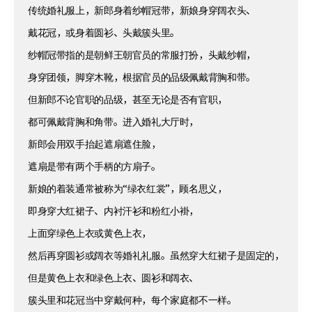
传统婚礼服上，新郎身着纱帽冠带，新娘身穿阔衣头、
戴花冠，或身着圆衫、头戴簇头里。
纱帽冠带指的是朝鲜王朝官员的常服打扮，头戴纱帽，
身穿团领，脚穿木靴，根据官员的品级佩戴背胸和带。
但新郎不论官职的品级，甚至无论是否有官职，
都可佩戴背胸和角带。进入婚礼大厅时，
新郎会用双手抬起遮扇遮住脸，
遮扇是带有两个手柄的方扇子。
新娘的着装通常被称为“绿衣红裳”，顾名思义，
即身穿大红裙子、内衬汗衫和粉红小褂，
上面穿绿色上衣或黄色上衣，
然后再穿圆衫或阔衣等婚礼礼服。虽然穿大红裙子是固定的，
但是黄色上衣和绿色上衣、圆衫和阔衣、
簇头里和花冠当中穿戴何种，每个家庭都不一样。