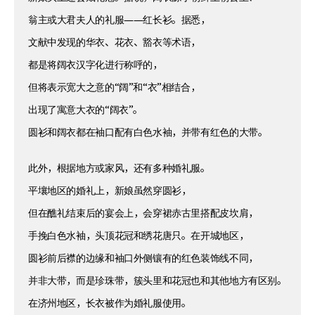
翁主或大君夫人的礼服——红长衫。据悉，
文献中发现的华衣、花衣、豁衣等术语，
都是将阔衣汉字化进行称呼的，
但将表示宽大之意的“阔”和“衣”相结合，
出现了寓意大衣的“阔衣”。
圆衫和阔衣都在袖口配有白色水袖，并带有红色的大带。
此外，根据地方或家风，还有多种婚礼服。
平壤地区的婚礼上，新娘虽然穿圆衫，
但在醮礼结束后的宴会上，会穿裙赤古里搭配皮坎肩，
手挽白色水袖，头顶花冠和绣花唐只。在开城地区，
圆衫前后襟的边缘和袖口外侧镶有的红色装饰线不同，
并非大带，而是珍珠带，簇头里和花冠也和其他地方有区别。
在济州地区，长衣被作为婚礼服使用。