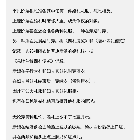
平民阶层很难准备其中任何一件婚礼礼服，与此相反，
上流阶层在婚礼时奢侈严重，成为争议的对象。
上流阶层甚至还会准备两种礼服，一种在亲迎时穿，
另一种则在见舅姑时穿。据《四礼便览》和《增补四礼便览》
记载，圆衫和阔衣是普通新娘的婚礼服。据
《悬吐注解四礼便览》记载，
新娘在举行大礼和妇见舅姑礼时穿阔衣，
在妇见舅姑礼结束后，穿绿衣（俗称唐衣），
因此可知大礼服和妇见舅姑礼服相同，
也有在妇见舅姑礼结束后换其他礼服的情况。
无论穿何种服饰，婚礼上少不了七宝丹妆。
新娘在结婚前会去除脸上皮肤的绒毛，涂抹白粉后擦上口红，
并在两颊和额头上点上胭脂和红点儿。