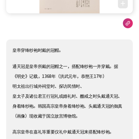
皇帝穿绛纱袍时戴的冠帽。
通天冠是皇帝所戴的冠帽之一，搭配绛纱袍一并穿戴。据
《明史》记载，1368年（洪武元年，恭愍王17年）
明太祖出行城外祠堂时、探访民情时、
皇太子及诸位君王行冠礼或婚礼时、醮戒之时头戴通天冠、
身着绛纱袍。韩国高宗皇帝身着绛纱袍、头戴通天冠的御真
（画像）现收藏于国立故宫博物馆。
高宗皇帝在嘉礼等重要仪礼中戴通天冠来搭配绛纱袍。