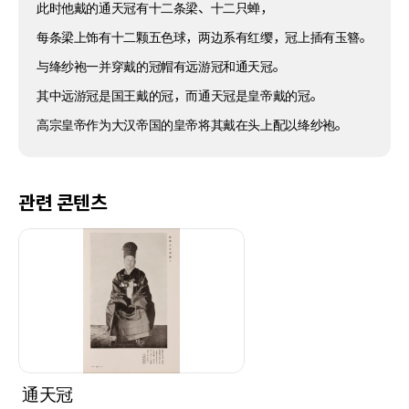
此时他戴的通天冠有十二条梁、十二只蝉，
每条梁上饰有十二颗五色球，两边系有红缨，冠上插有玉簪。
与绛纱袍一并穿戴的冠帽有远游冠和通天冠。
其中远游冠是国王戴的冠，而通天冠是皇帝戴的冠。
高宗皇帝作为大汉帝国的皇帝将其戴在头上配以绛纱袍。
관련 콘텐츠
通天冠