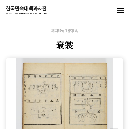
韩国服饰生活事典
衰裳