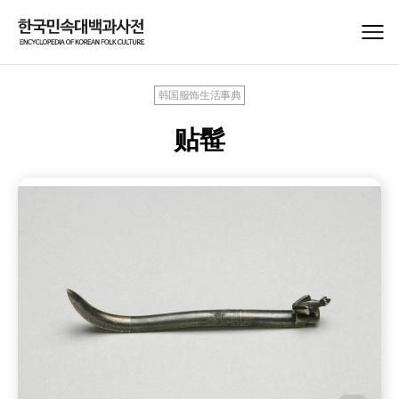
韩国服饰生活事典
贴髰