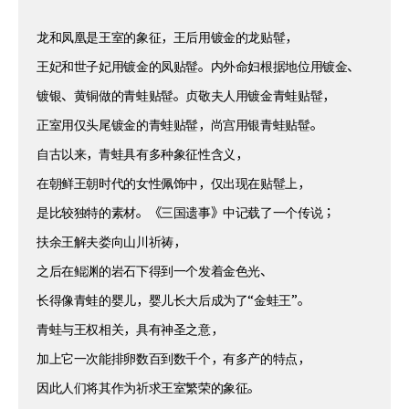
龙和凤凰是王室的象征，王后用镀金的龙贴髰，
王妃和世子妃用镀金的凤贴髰。内外命妇根据地位用镀金、
镀银、黄铜做的青蛙贴髰。贞敬夫人用镀金青蛙贴髰，
正室用仅头尾镀金的青蛙贴髰，尚宫用银青蛙贴髰。
自古以来，青蛙具有多种象征性含义，
在朝鲜王朝时代的女性佩饰中，仅出现在贴髰上，
是比较独特的素材。《三国遗事》中记载了一个传说；
扶余王解夫娄向山川祈祷，
之后在鲲渊的岩石下得到一个发着金色光、
长得像青蛙的婴儿，婴儿长大后成为了“金蛙王”。
青蛙与王权相关，具有神圣之意，
加上它一次能排卵数百到数千个，有多产的特点，
因此人们将其作为祈求王室繁荣的象征。