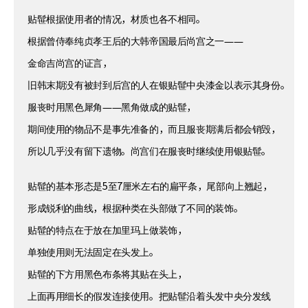
贴髰根据使用者的情况，材质也各不相同。
根据曾侍奉纯贞孝王后的大韩帝国最后尚宫之一——
金命吉尚宫的证言，
旧韩末期没有被封到后宫的人在银贴髰中央漆金以表示其身份。
服丧时用黑色犀角——黑角做成的贴髰，
期间使用的物品不是事先准备的，而且服丧期满后都会销毁，
所以几乎没有留下遗物。尚宫们在服丧时继续使用银贴髰。
贴髰的基本形态是5至7厘米左右的扁平条，尾部向上翘起，
形成锐利的曲线，根据种类在头部做了不同的装饰。
贴髰的特点在于放在加里玛上做装饰，
单独使用则无法固定在头发上。
贴髰的下方用黑色布条将其贴在头上，
上面再用细长的假发连接使用。把贴髰沿着头发中央分发线