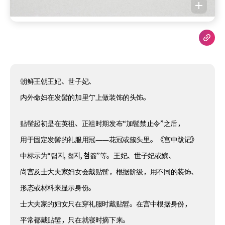
朝鲜王朝王妃、世子妃、
内外命妇在发髻的加里亇上做装饰的头饰。
贴髰起初是在英祖、正祖时期发布“加髢禁止令”之后，
用于固定发髻的礼服用冠——花冠或簇头里。《宫中跋记》
中标示为“텹지, 쳡지, 첨簽”等。王妃、世子妃或嫔、
尚宫及士大夫家妇女会戴贴髰，根据阶级，用不同的装饰、
形态或材料来显示身份。
士大夫家的妇女只在穿礼服时戴贴髰。在宫中根据身份，
平常都戴贴髰，只在就寝时摘下来。