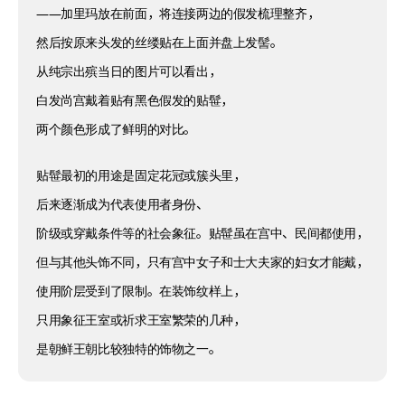
——加里玛放在前面，将连接两边的假发梳理整齐，
然后按原来头发的丝缕贴在上面并盘上发髻。
从纯宗出殡当日的图片可以看出，
白发尚宫戴着贴有黑色假发的贴髰，
两个颜色形成了鲜明的对比。
贴髰最初的用途是固定花冠或簇头里，
后来逐渐成为代表使用者身份、
阶级或穿戴条件等的社会象征。贴髰虽在宫中、民间都使用，
但与其他头饰不同，只有宫中女子和士大夫家的妇女才能戴，
使用阶层受到了限制。在装饰纹样上，
只用象征王室或祈求王室繁荣的几种，
是朝鲜王朝比较独特的饰物之一。