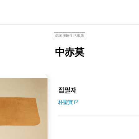
韩国服饰生活事典
中赤莫
집필자
朴聖實