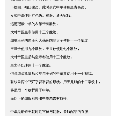
下摆围、袖口镶边，此时男式中单使用黑青色边，
女式中单使用红色边。冕服、通天冠服、
远游冠服中单的衣领带有黻纹，
大韩帝国皇帝使用十三个黻纹，
朝鲜王朝的国王和大韩帝国皇太子使用十一个黻纹，
王世子使用九个黻纹，王世孙使用七个黻纹，
大韩帝国皇后与皇帝都使用十三个黻纹，
皇太子妃使用十一个黻纹。
但是纯贞孝皇后和英亲王妃的中单共使用十一个黻纹。
黻纹呈两个“弓”字背靠背的形状。用于冕服的十二章纹中，
将最后一个纹样用于中单。
而臣下的朝服和祭服中单未饰有纹样。
中单是朝鲜王朝时期官员与朝服、祭服配穿的衣服，