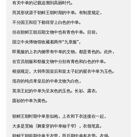
有关中单的记载追溯到高丽时代。
而其形状源于朝鲜王朝时期的中单。有制度规定，
不分国王和臣下都得穿上白色的中单。
但在朝鲜王朝后期文物中也有青色中单。目前，
国立中央博物馆收藏着两件“九章服”，
即冕服的上衣内侧带有中单的文物，都是青色的。此外，
在官员朝服和祭服文物中分别有青色和白色的中单。
根据规定，大韩帝国皇后和皇太子妃的翟衣中单为玉色。
现存的纯贞孝皇后的中单文物为白色，
英亲王妃的中单为呈灰色的玉色。长衫、露衣、
圆衫的中单为黄色。
朝鲜王朝时期中单形似袍，上衣和下衣连接在一起，
大多是宽袖（舞童穿的中单袖子窄），衣领笔直。
朝鲜王朝前期中单无衣带，而后期中单有衣带。衣领、