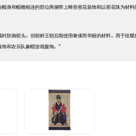
在帽身和帽檐相连的部位两侧带上蝉形密花装饰和以密花珠为材料
战时防御箭头，但朝鲜王朝后期使用奢侈而华丽的材料，用于炫耀
服饰和农乐队象帽游戏服饰。"