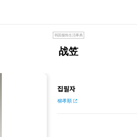
韩国服饰生活事典
战笠
집필자
柳孝順