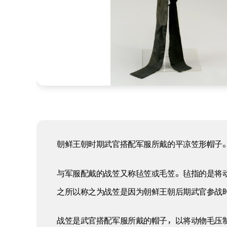
朝鲜王朝时期武官搭配军服所戴的平凉笠形帽子
与军服配戴的战笠又称毡笠或毛笠。毡指的是将
之所以称之为战笠是因为朝鲜王朝后期武官参战
战笠是武官搭配军服所戴的帽子，以将动物毛压