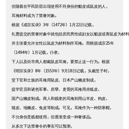
但随着在平民阶层出现使用不符身份的貂皮或鼠皮的人，
耳掩材料成为了禁奢对象。
根据《成宗实录》3年（1472年）1月22日记载，
礼曹提交的禁奢对象中就包括庶民男性或妇女以貂皮或青鼠皮为材
并主张要允许女性以鼠皮为材料制作耳掩。而根据成宗25年
（1494年）1月记载，仆隶、
下人以及街市商人都戴鼠皮耳掩，要禁止这一行为。根据
《明宗实录》8年（1553年）9月18日记载，头戴笠子时，
堂下官和士族的耳掩用鼠皮、日本产山獭皮制成，
提学官员和诸色军事、庶孽、吏胥的耳掩用赤狐皮、
国产山獭皮制成。商人和贱隶的耳掩则用山羊皮、狗皮、
猫皮、地獭皮、兔皮等制成。可见，耳掩作为一种防寒帽，
不分身份贵贱都使用，但逐渐变成一种奢侈品。
从多次下达禁奢令的事实可以预测，