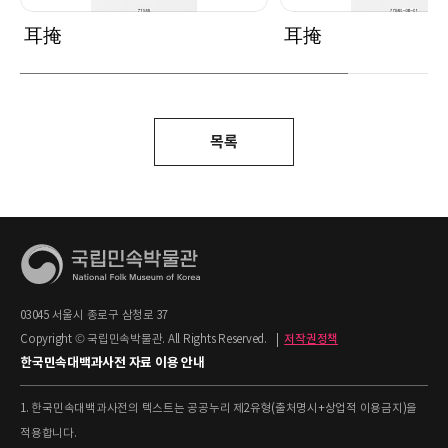
耳掩
耳掩
목록
03045 서울시 종로구 삼청로 37
Copyright © 국립민속박물관. All Rights Reserved.
|
저작권정책
한국민속대백과사전 자료 이용 안내
1. 한국민속대백과사전의 텍스트는 공공누리 제2유형(출처명시+상업적 이용금지)을
적용합니다.