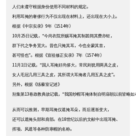
人们未遵守根据身份使用不同材料的规定。
利用耳掩的奢侈行为不仅出现在材料上，还出现在大小上。
根据《中宗实录》9年（1514年）
10月25日记载，“今尚衣院所赐耳掩其制甚阔其费亦钜，
群下代之争务宽大。昔也只掩其耳，今也全蒙其首，
甚可怪也”。根据《宣祖修正实录》7年（1574年）
11月1日记载，“国人耳掩好尚侈大，常民则犹用两具之皮，
女人毛冠几用三具之皮，其所谓大耳掩者几用五具之皮”。
另外，根据《练藜室记述》
别集第13卷政教典故记载，“我国纱帽耳掩体制自明庙朝以前皆略
从而可以推测，早期耳掩仅遮掩耳朵，而后逐渐变大，
还可以遮掩头部和肩部。在18世纪以后的文献中出现耳掩、
挥项、风遮等各种防寒帽的名称。