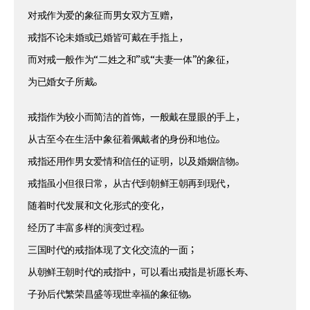
对戒作为爱的象征而男女双方互赠，
戒指不论未婚或已婚皆可戴在手指上，
而对戒一般作为“二姓之和”或“夫妻一体”的象征，
为已婚女子所戴。
戒指作为较小而简洁的首饰，一般戴在显眼的手上，
从古至今在生活中象征着佩戴者的身份和地位。
戒指还用作男女爱情和信任的证明，以及婚姻信物。
戒指虽小但很日常，从古代到朝鲜王朝再到现代，
随着时代发展和文化形式的变化，
经历了丰富多样的演变过程。
三国时代的戒指体现了文化交流的一面；
从朝鲜王朝时代的戒指中，可以看出戒指是祈愿长寿、
子孙后代繁荣昌盛等现世幸福的象征物。