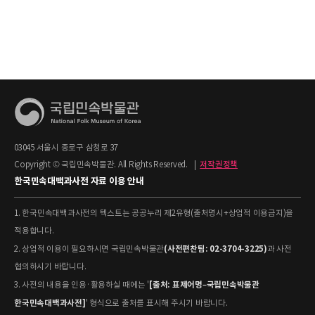
03045 서울시 종로구 삼청로 37
Copyright © 국립민속박물관. All Rights Reserved.
|
저작권정책
한국민속대백과사전 자료 이용 안내
1. 한국민속대백과사전의 텍스트는 공공누리 제2유형(출처명시+상업적 이용금지)을
적용합니다.
(사전편찬팀: 02-3704-3225)
2. 상업적 이용이 필요하시면 국립민속박물관
과 사전
협의하시기 바랍니다.
[출처: 표제어명–국립민속박물관
3. 사전의 내용을 인용·활용하실 때에는 '
한국민속대백과사전]
' 형식으로 출처를 표시해 주시기 바랍니다.