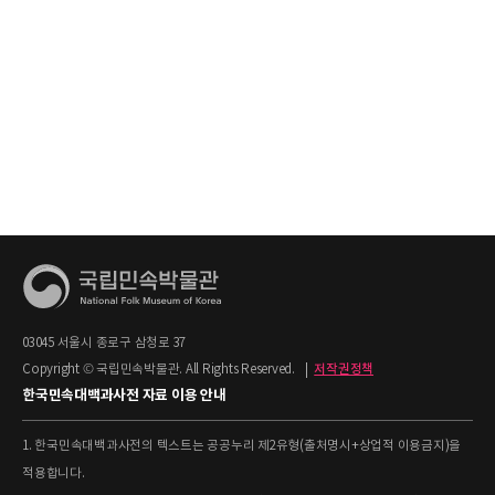
03045 서울시 종로구 삼청로 37
Copyright © 국립민속박물관. All Rights Reserved.
|
저작권정책
한국민속대백과사전 자료 이용 안내
1. 한국민속대백과사전의 텍스트는 공공누리 제2유형(출처명시+상업적 이용금지)을
적용합니다.