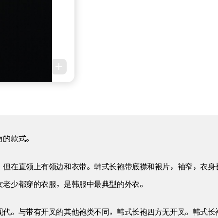
有的款式。
，但在直领上有领边和衣带。韩式长袍带底襟和裉片，袖窄，衣身
女老少都穿的衣服，是韩服中最典型的外衣。
现代。与带有开叉的其他袍类不同，韩式长袍四方无开叉。韩式长