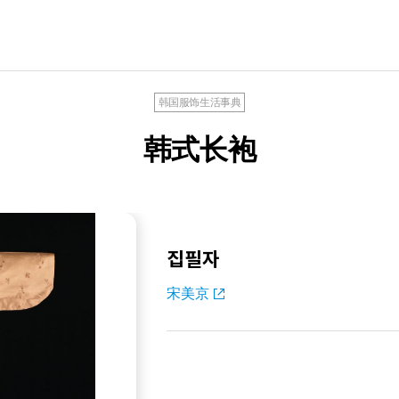
韩国服饰生活事典
韩式长袍
집필자
宋美京