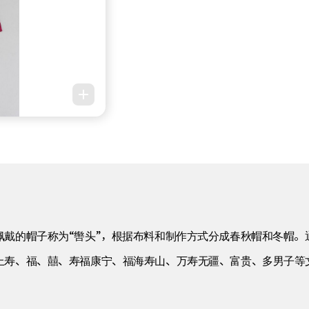
佩戴的帽子称为“辔头”，根据布料和制作方式分成春秋帽和冬帽。
上寿、福、囍、寿福康宁、福海寿山、万寿无疆、富贵、多男子等