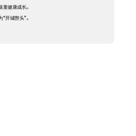
孩童健康成长。
“开城辔头”。