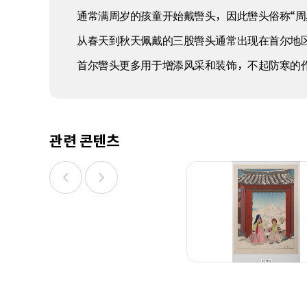
通常满周岁的孩童开始戴辔头，因此辔头俗称“
从春天到秋天佩戴的三股辔头通常出现在首尔地区
首尔辔头更多用于增添风采和装饰，不起防寒的
관련 콘텐츠