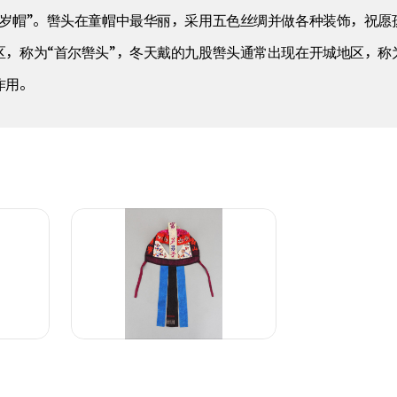
周岁帽”。辔头在童帽中最华丽，采用五色丝绸并做各种装饰，祝愿
，称为“首尔辔头”，冬天戴的九股辔头通常出现在开城地区，称为
作用。