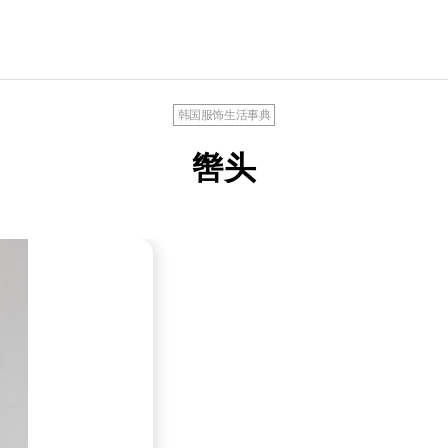
韩国服饰生活事典
辔头