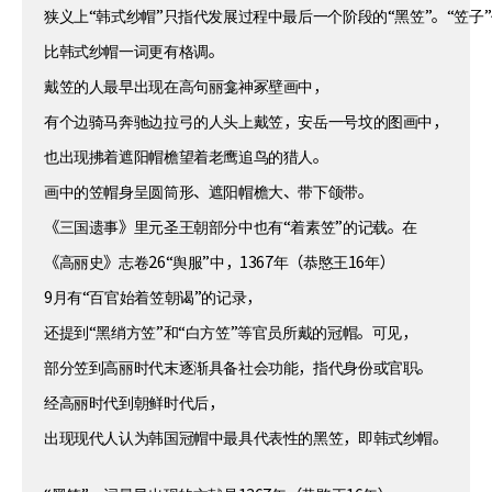
狭义上“韩式纱帽”只指代发展过程中最后一个阶段的“黑笠”。“笠子”
比韩式纱帽一词更有格调。
戴笠的人最早出现在高句丽龛神冢壁画中，
有个边骑马奔驰边拉弓的人头上戴笠，安岳一号坟的图画中，
也出现拂着遮阳帽檐望着老鹰追鸟的猎人。
画中的笠帽身呈圆筒形、遮阳帽檐大、带下颌带。
《三国遗事》里元圣王朝部分中也有“着素笠”的记载。在
《高丽史》志卷26“舆服”中，1367年（恭愍王16年）
9月有“百官始着笠朝谒”的记录，
还提到“黑绡方笠”和“白方笠”等官员所戴的冠帽。可见，
部分笠到高丽时代末逐渐具备社会功能，指代身份或官职。
经高丽时代到朝鲜时代后，
出现现代人认为韩国冠帽中最具代表性的黑笠，即韩式纱帽。