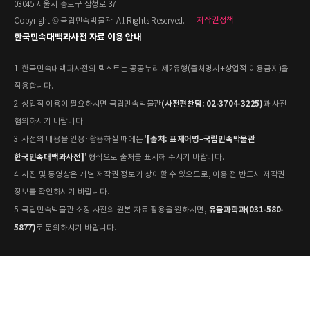
03045 서울시 종로구 삼청로 37
Copyright © 국립민속박물관. All Rights Reserved.
|
저작권정책
한국민속대백과사전 자료 이용 안내
1. 한국민속대백과사전의 텍스트는 공공누리 제2유형(출처명시+상업적 이용금지)을
적용합니다.
(사전편찬팀: 02-3704-3225)
2. 상업적 이용이 필요하시면 국립민속박물관
과 사전
협의하시기 바랍니다.
[출처: 표제어명–국립민속박물관
3. 사전의 내용을 인용·활용하실 때에는 '
한국민속대백과사전]
' 형식으로 출처를 표시해 주시기 바랍니다.
4. 사진 및 동영상은 개별 저작권 정보가 상이할 수 있으므로, 이용 전 반드시 저작권
정보를 확인하시기 바랍니다.
유물과학과(031-580-
5. 국립민속박물관 소장 사진의 원본 자료 활용을 원하시면,
5877)
로 문의하시기 바랍니다.