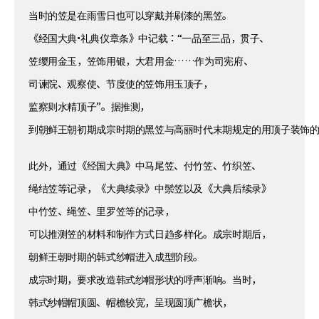
当时的笠是在雨雪日也可以穿戴并刷漆的黑笠。
《经国大典•礼典仪章条》中记载：“一品至三品，贯子、
笠缨用金玉，笠饰用银，大君用金……作为司宪府、
司谏院、观察使、节度使的笠饰用玉顶子，
监察则水精顶子”。据推测，
到朝鲜王朝初期成宗时期的黑笠与高丽时代末期规定的用顶子装饰
此外，通过《经国大典》中马尾笠、付竹笠、竹织笠、
绳结笠等记录，《大典续录》中鬃笠以及《大典后续录》
中竹笠、绳笠、里罗笠等的记录，
可以推测笠的材料和制作方式日趋多样化。成宗时期后，
朝鲜王朝时期的韩式纱帽进入成型阶段。
成宗时期，要求改造韩式纱帽形状的呼声渐响。当时，
韩式纱帽帽顶圆、帽檐较宽，呈现圆顶广檐状，