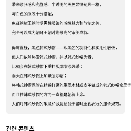
带来紧张感和充盈感。半透明的黑笠显得别具一格，
与白色的服装十分搭配，
象征朝鲜王朝时期男性服饰的感性魅力和节制之美，
完全可以成为朝鲜王朝时期最高的审美成就。
毋庸置疑，黑色韩式纱帽——即黑笠的功能性和实用性较低，
但人们依然热爱韩式纱帽，并以韩式纱帽为贵，
比如会在韩式纱帽下垂挂贝缨增添风采；
雨天在韩式纱帽上加戴伽尔帽；
将韩式纱帽保管在精致打磨的重硬木材或皮革做成的韩式纱帽盒里
而且挂韩式纱帽的方向一直都是朝着上席。
人们对韩式纱帽的敬意和诚意起源于当时重视衣冠的服饰规范。
관련 콘텐츠