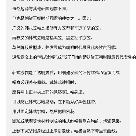
虽然起源与其他韩国冠帽不同，
但也是朝鲜王朝时期冠帽的种类之一。因此，
广义的韩式笠帽是指所有方笠型和平凉子型的笠，
而狭义的韩式笠帽是指黑笠。黑笠经平凉笠、
草笠阶段后型成，并发展成为朝鲜时代最具代表性的冠帽。
通常意义上的“韩式纱帽”或“笠子”指的是朝鲜王朝时期最具代表性
韩式纱帽是半透明篾质，用细如发丝的细竹丝精巧编织而成。
帽身必须整齐佩戴。戴韩式纱帽时，
应将网巾正中央上部的风簪塞进帽身里，
可以防止韩式纱帽晃动，在下颌系好黑色丝带，
用以固定韩式纱帽，然后把用密花、
琥珀或玳瑁等为材料制成的韩式纱帽带垂在胸前，增添风采。
上狭下宽型帽身经过上漆后发硬，帽檐自然下弯呈现曲线，