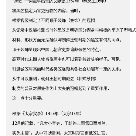
“黑笠”一词最早出现的文献是1367年（恭愍王16年）
将黑笠指定为官吏冠帽的内容。当时，
根据官级制定了不同顶子装饰（笠饰）的冠帽。
从记录中仅能推测当时的黑笠是明确区分帽身与帽檐的平凉子型韩
材料、形状方面无法确认与朝鲜王朝时期的黑笠有何共同点。
顶子装饰呈现出中国元朝官吏普遍戴钹笠的特点。
高丽时代末期人物肖像画中也可以看到戴钹笠的样子。可见，
引进钹笠与高丽时代各类笠逐渐具备社会功能有一定的关系。
从中可以推测，朝鲜王朝时期戴笠（韩式纱帽）
制度的普及对黑笠作为士大夫的冠帽起到了重要作用，
这一点十分重要。
根据《太宗实录》1417年（太宗17年）
12月的记载，“凡大小官吏，于朝路非雨雪日而着笠，
实为未便”。从中可以猜测，太宗时期官吏戴笠进宫，