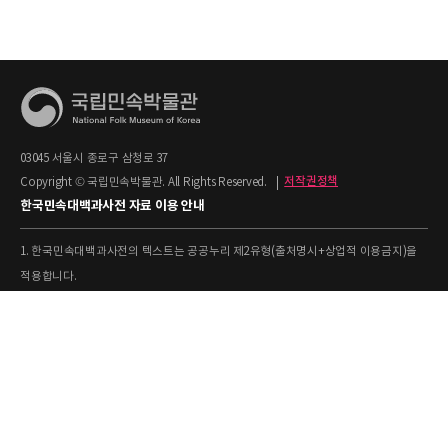
03045 서울시 종로구 삼청로 37
Copyright © 국립민속박물관. All Rights Reserved.
|
저작권정책
한국민속대백과사전 자료 이용 안내
1. 한국민속대백과사전의 텍스트는 공공누리 제2유형(출처명시+상업적 이용금지)을
적용합니다.
(사전편찬팀: 02-3704-3225)
2. 상업적 이용이 필요하시면 국립민속박물관
과 사전
협의하시기 바랍니다.
[출처: 표제어명–국립민속박물관
3. 사전의 내용을 인용·활용하실 때에는 '
한국민속대백과사전]
' 형식으로 출처를 표시해 주시기 바랍니다.
4. 사진 및 동영상은 개별 저작권 정보가 상이할 수 있으므로, 이용 전 반드시 저작권
정보를 확인하시기 바랍니다.