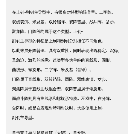
在上钊-副钊主导型中，有很多对峙型的阵普里。二字阵、
双线表演、米及基、双铃铛阵、双阵普里、战斗阵、岔步、
聚集阵、门阵等均属于这个类型。上钊-
副钊主导型的特征是上钊和副钊分别担任不同角色，
以此来展开阵普里。具有双重性，同时表现出既稳定、沉稳，
又急迫、激烈的感觉。该类型多为单纯的直线形、圆形、
曲线形、螺旋形。二字阵、米及基（音译）、
门阵属于直线形，双铃铛阵、圆阵、双线表演、岔步、
聚集阵属于直线曲线混合型，双阵普里属于螺旋形，
而战斗阵则具有曲线形和螺旋形特质。巫戏中，在分阵、
合阵时，或是在表现对峙和对决时，大多使用上钊-
副钊主导型。
首击辈主导型是指首钲（大锣）、首长鼓、