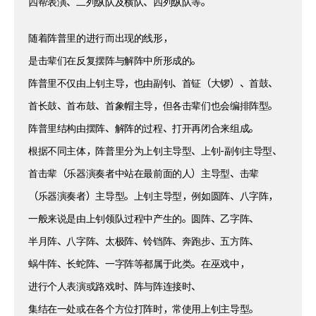
四帮表演、二列纵队及横队、四列纵队等。
随着阵普里的进行而出现的线形，
是击辈们在反复摆阵与解阵中所形成的。
阵普里不仅由上钊主导，也由副钊、首钲（大锣）、首鼓、
首长鼓、首布鼓、首象帽主导，但各击辈们也会编排阵型。
阵普里结构由摆阵、解阵的过程、打开再闭合来组成。
根据不同主体，阵普里分为上钊主导型、上钊-副钊主导型、
首击辈（乐器演奏者中站在最前面的人）主导型、击辈
（乐器演奏者）主导型。上钊主导型，例如圆阵、八字阵，
一般来说是由上钊领队过程中产生的。圆阵、乙字阵、
半月阵、八字阵、太极阵、铃铛阵、奔跑步、五方阵、
蜗牛阵、长蛇阵、一字阵等都属于此类。在巫戏中，
进行个人表演或路戏时、阵与阵连接时、
集结在一处或在各个方位打阵时，常使用上钊主导型。