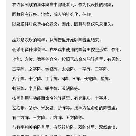
在许多民族的集体舞当中都能看到。作为代表性的群舞，
圆舞具有行祭、治病、成人的社会化、信仰，
以及膜拜对象等核心意义。因此，圆舞与祭仪息息相关。
巫戏是农乐的精华，从阵普里开始以阵普里结束，
会采用多种阵普里。在巫戏中使用的阵普里按照形式、作用、
功能、方位、数字等命名。按照形态命名的阵普里，有圆阵、
乙字阵、之字阵、铃铛阵、太极阵、一字阵、二字阵、
八字阵、十字阵、丁字阵、S阵、H阵、长蛇阵、星阵、
鹤翼阵、半月阵、蜗牛阵、漩涡阵等。
按照作用与功能而命名的阵普里，有奔跑步、十字步、
左右步、岔步、米及基、折阵等。按照方位命名的阵普里，
有二方阵、三方阵、四方阵、五方阵等。
与数字相关的阵普里，有双铃铛阵、双阵普里、双线表演、