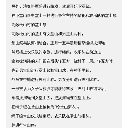
另外，演奏路军乐进行路戏，然后开始下堂祭。
在下堂山跟中堂山一样进行祭官主持的祭祀和农乐队的堂山祭。
高敞松山村的堂山祭
高敞松山村的堂山有女堂山和男堂山两种，
堂山祭与拔河相结合。正月十五早晨用稻草编织拔河绳，
然后插上农乐队的令旗，进行绳祭。农乐队在前边走，
拿着拔河绳的人们跟在后头转五方，绕村子一周。转五方时，
先到男堂山进行堂山祭和堂山戏，在村子里转，
然后在空地进行拔河比赛。男女分组进行拔河比赛。
一般被认为女子队获胜才能获得丰收。拔河比赛结束后，
拿着拔河绳到女堂山去，把拔河绳缠在堂山上。
把绳子缠在堂山上被称为“给堂山穿衣”。
绳子缠堂山仪式结束后，农乐队在堂山前排队，
并进行堂山祭。