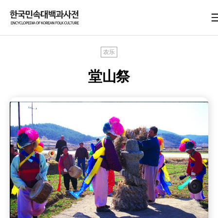
农乐
堂山祭