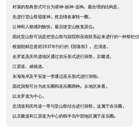
村落的祭典形式可分为请神-娛神-送神。最合理的结构是，
先进行堂山祭迎接神，然后绕各家转一圈，
让神和人都感到愉快，最后使堂山恢复原位。
因此堂山祭可说是把堂山祭与踩院和巫戏联系起来进行的一种祭祀
根据朝鲜总督府1937年刊行的《部落祭》，忠清道、
全罗道及庆尚道地区通过农乐形式进行洞祭，京畿道、
江原道、咸镜道、
东海海岸及平安道一带通过巫乐形式进行洞祭。
因此洞祭可分为农乐圈和巫乐圈两种。从地区来看，
以全罗道为中心，
忠清道和庆尚道一带与堂山祭结合进行洞祭，这属于农乐圈，
以京畿道和江原道为中心的韩半岛中部地区属于巫乐圈。