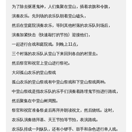
为了除去驱逐鬼神，人们集聚在堂山，插着农旗和令旗，
演奏农乐。先到场的农乐队朝着堂山磕头，
然后在堂庭院演奏农乐，等到其他村落的农乐队到场后，
演奏加紧快击（快速敲打的节拍）迎接他们，
一起进行合戏和庭院戏。到晚上11点，
三个村落的农乐队从堂山下来回到各自的村里去。
然后祭官和祝官上堂山进行祭祀。
大邱孤山农乐的堂山祭戏
孤山农乐的堂山祭戏有中堂山祭戏和下堂山祭戏两种。
中堂山祭戏是指农乐队的乐手们演奏着路埋鬼节拍进行路戏，
然后聚集在中堂山树周围。
祭官和祝官准备祭桌后再拜并朗读祝文，然后烧纸。这时，
农乐队演奏德拜基、天王节拍等节拍，表演路戏。
农乐队排成一列纵队，还有小锣手、鼓手和杂色进行单人戏。