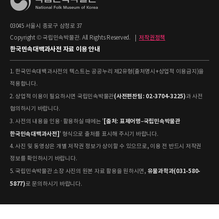
03045 서울시 종로구 삼청로 37
Copyright © 국립민속박물관. All Rights Reserved.
|
저작권정책
한국민속대백과사전 자료 이용 안내
1. 한국민속대백과사전의 텍스트는 공공누리 제2유형(출처명시+상업적 이용금지)을
적용합니다.
(사전편찬팀: 02-3704-3225)
2. 상업적 이용이 필요하시면 국립민속박물관
과 사전
협의하시기 바랍니다.
[출처: 표제어명–국립민속박물관
3. 사전의 내용을 인용·활용하실 때에는 '
한국민속대백과사전]
' 형식으로 출처를 표시해 주시기 바랍니다.
4. 사진 및 동영상은 개별 저작권 정보가 상이할 수 있으므로, 이용 전 반드시 저작권
정보를 확인하시기 바랍니다.
유물과학과(031-580-
5. 국립민속박물관 소장 사진의 원본 자료 활용을 원하시면,
5877)
로 문의하시기 바랍니다.