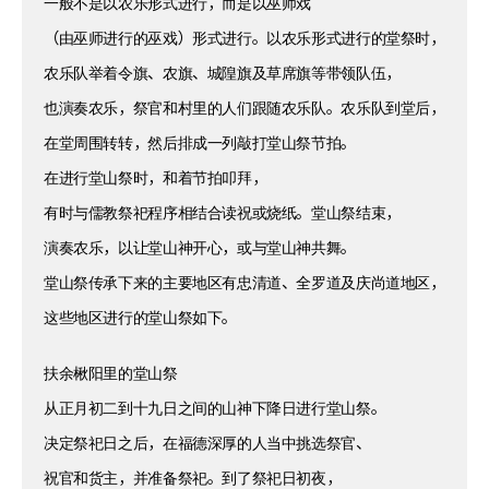
一般不是以农乐形式进行，而是以巫师戏
（由巫师进行的巫戏）形式进行。以农乐形式进行的堂祭时，
农乐队举着令旗、农旗、城隍旗及草席旗等带领队伍，
也演奏农乐，祭官和村里的人们跟随农乐队。农乐队到堂后，
在堂周围转转，然后排成一列敲打堂山祭节拍。
在进行堂山祭时，和着节拍叩拜，
有时与儒教祭祀程序相结合读祝或烧纸。堂山祭结束，
演奏农乐，以让堂山神开心，或与堂山神共舞。
堂山祭传承下来的主要地区有忠清道、全罗道及庆尚道地区，
这些地区进行的堂山祭如下。
扶余楸阳里的堂山祭
从正月初二到十九日之间的山神下降日进行堂山祭。
决定祭祀日之后，在福德深厚的人当中挑选祭官、
祝官和货主，并准备祭祀。到了祭祀日初夜，