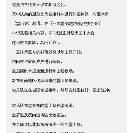
这是与古代祭天仪式相似之处。
其中扶余的迎鼓是为迎接村神进行的迎神祭，与迎堂祭
（堂山祭）相通。在《三国志•魏志东夷传扶余条》
中记载着相关内容，即“以殷正月祭天国中大会，
连日饮食歌舞，名曰迎鼓”。
一直传承至今的村落戏也以堂山祭开始，
访问村里家家户户进行踩院，
最后回到堂里重新进行堂山祭收场。
对在岭南地区传承而来的堂山祭来说，
农乐队先在城隍台迎接堂，然后在村里转转，最后送神。
农乐队在堂祭祀的堂山祭在忠清道、
全罗道及庆尚道地区比较发达。
在京畿道以北和东海海岸一带的堂山祭，