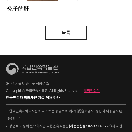
兔子的肝
목록
03045 서울시 종로구 삼청로 37
Copyright © 국립민속박물관. All Rights Reserved.
|
저작권정책
한국민속대백과사전 자료 이용 안내
1. 한국민속대백과사전의 텍스트는 공공누리 제2유형(출처명시+상업적 이용금지)을
적용합니다.
(사전편찬팀: 02-3704-3225)
2. 상업적 이용이 필요하시면 국립민속박물관
과 사전