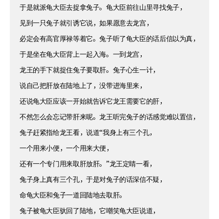
于是就派龟大臣去捉拿兔子。龟大臣前往山里寻找兔子，
见到一只兔子就引诱它说，如果愿意去龙宫，
必定会有高官厚禄等着它。兔子听了龟大臣的话后信以为真，
于是坐在龟大臣背上一起入海。一到龙宫，
龙王的手下就捉住兔子要取肝。兔子心生一计，
说自己把肝放在陆地上了，没带进海里来，
还说龟大臣应该一开始就告诉它龙王需要它的肝，
不然怎么会忘记带肝来呢。龙王听完兔子的话感觉难以置信，
兔子赶紧指给龙王看，说道“我身上有三个孔，
一个用来小便，一个用来大便，
还有一个专门用来取肝放肝。”龙王定睛一看，
兔子身上真有三个孔，于是对兔子的话深信不疑，
命龟大臣和兔子一道回陆地去取肝。
兔子被龟大臣驮回了陆地，它嘲笑龟大臣说道，