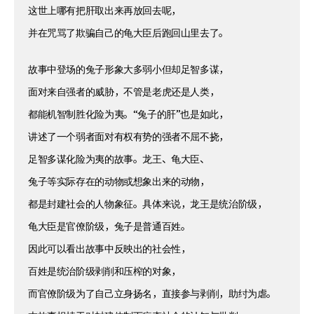
这世上哪有把肝取出来再放回去呢，
并在咒骂了欺骗自己的龟大臣后跑回山里去了。
故事中登场的兔子形象大多弱小但却足智多谋，
面对来自强者的威胁，不管是老虎还是人类，
都能机智制胜化险为夷。“兔子的肝”也是如此，
讲述了一个弱者面对有权有势的强者不屈不挠，
足智多谋化险为夷的故事。龙王、龟大臣、
兔子等实际存在的动物或想象出来的动物，
都是封建社会的人物象征。具体来说，龙王是统治阶级，
龟大臣是官僚阶级，兔子是普通百姓。
因此可以看出故事中反映出的社会性，
百姓是统治阶级剥削和压榨的对象，
而官僚阶级为了自己立身扬名，直接参与剥削，助纣为虐。