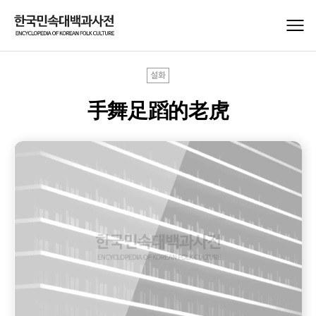
설화
手舞足蹈的老虎