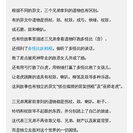
根据不同的异文，三个兄弟拿到的遗物也有区别。
有的异文中遗物是拐杖、鼓、杖鼓，或弓、铁锤、杖鼓，
或石磨、鼓和喇叭。
也有些故事里描述三兄弟拿着遗物吓跑多怪比（音），
还得到了
多怪比妖精棍
，偷听了多怪比的谈话，
救了差点被死神带走的政丞女儿并成了婚。
还有用弓打败了白虎，用铁锤打赢了多怪比救了女孩儿，
让老虎跳舞的道具有杖鼓、喇叭、柳笛及鼓等多种乐器。
这则故事也有独立的异文“抓住狐狸的背架拐棍”及“巫师老虎”。
三兄弟离家前拿到的遗物都是拐杖、鼓、喇叭、柜子、
铃铛和杖鼓等不起眼的东西，并分别踏上了自己的旅途，
这代表三兄弟不再依靠父母、兄弟、财产以及家庭背景，
而是独立去面对这个世界的一切困境。