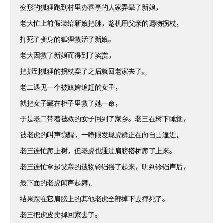
变形的狐狸跑到村里办喜事的人家弄晕了新娘，
老大忙上前假装给新娘把脉，趁机用父亲的遗物拐杖，
打死了变身的狐狸救活了新娘。
老大因救了新娘而得到了奖赏，
把抓到狐狸的拐杖卖了之后就回老家去了。
老二遇见一个被奴婢追赶的女子，
就把女子藏在柜子里救了她一命，
于是老二带着被救的女子回到了家乡。老三在树下睡觉，
被老虎的叫声惊醒，一睁眼发现虎群正在向自己逼近，
老三连忙爬上树，但老虎也通过肩膀搭桥爬了上来。
老三连忙拿起父亲的遗物铃铛摇了起来，听到铃铛声后，
最下面的老虎闻声起舞，
结果踩在它肩膀上的其他老虎全部掉下去摔死了。
老三把虎皮卖掉回家去了。