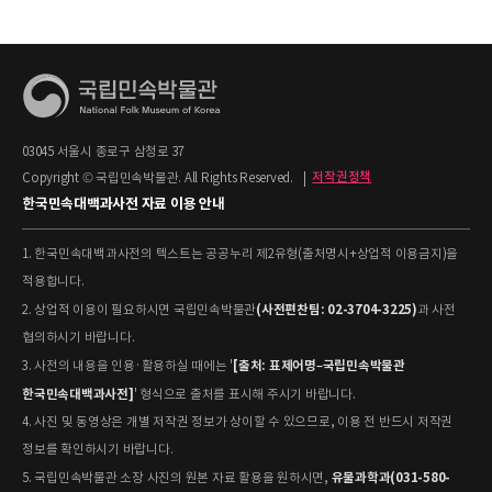
03045 서울시 종로구 삼청로 37
Copyright © 국립민속박물관. All Rights Reserved.
|
저작권정책
한국민속대백과사전 자료 이용 안내
1. 한국민속대백과사전의 텍스트는 공공누리 제2유형(출처명시+상업적 이용금지)을
적용합니다.
(사전편찬팀: 02-3704-3225)
2. 상업적 이용이 필요하시면 국립민속박물관
과 사전
협의하시기 바랍니다.
[출처: 표제어명–국립민속박물관
3. 사전의 내용을 인용·활용하실 때에는 '
한국민속대백과사전]
' 형식으로 출처를 표시해 주시기 바랍니다.
4. 사진 및 동영상은 개별 저작권 정보가 상이할 수 있으므로, 이용 전 반드시 저작권
정보를 확인하시기 바랍니다.
유물과학과(031-580-
5. 국립민속박물관 소장 사진의 원본 자료 활용을 원하시면,