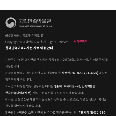
03045 서울시 종로구 삼청로 37
Copyright © 국립민속박물관. All Rights Reserved.
|
저작권정책
한국민속대백과사전 자료 이용 안내
1. 한국민속대백과사전의 텍스트는 공공누리 제2유형(출처명시+상업적 이용금지)을
적용합니다.
(사전편찬팀: 02-3704-3225)
2. 상업적 이용이 필요하시면 국립민속박물관
과 사전
협의하시기 바랍니다.
[출처: 표제어명–국립민속박물관
3. 사전의 내용을 인용·활용하실 때에는 '
한국민속대백과사전]
' 형식으로 출처를 표시해 주시기 바랍니다.
4. 사진 및 동영상은 개별 저작권 정보가 상이할 수 있으므로, 이용 전 반드시 저작권
정보를 확인하시기 바랍니다.
유물과학과(031-580-
5. 국립민속박물관 소장 사진의 원본 자료 활용을 원하시면,