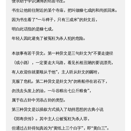
便求助于学识渊博的邻居书生。
书生让他前往附近的某个寺庙，把叫做糠七成的和尚抓回来。
因为书生看了“一斗稗子，只有三成米”的卦文后，
明白此话指的是糠七成，
年轻人因此避免了被冤枉为杀人犯的危险。
本故事有若干异文。第一种异文是三句卦文为“不要走捷径
（或小路），一定要走大马路，看见长相丑陋的要说漂亮，
有人欢迎你就要顺从于他”，主人听从卦文的嘱咐，
克服了危机。第二种异文是卦文为“勿将船停在岩石下，
勿洗去头发上的油，一斗谷粮出七公斤粮食”，
属于在占卦中另添占卦的类型。
第三种异文是以插叙方式插入了劫持思想的古典小说
《郑寿庆传》。其中主人公被冤枉为杀人罪，
但通过占卦得知真凶为“黄纸上三个白字”，即“黄白三”。