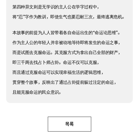
第四种异文则是无学识的主人公在学字过程中，
将“忍”字作为教训，即使生气也要忍耐三次，最终逃离危机。
本故事的前提为人人皆带着各自命运出生的“命运论思维”。
作为主人公的年轻人并非被动地等待即将发生的命运之事，
而是试图去克服命运。其克服方式为拿出自己全部的财产，
即三千两去找占卜师占卦。命运不仅可以克服，
而且通过克服命运可以实现幸福生活的逻辑思维，
贯穿整个故事，反映出了通过占卦提前躲过注定的命运，
且能克服命运的民众意识。
목록