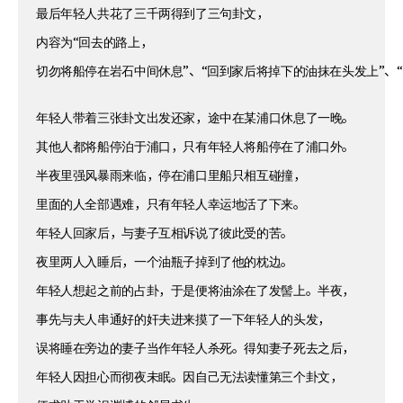
最后年轻人共花了三千两得到了三句卦文，
内容为“回去的路上，
切勿将船停在岩石中间休息”、“回到家后将掉下的油抹在头发上”、
年轻人带着三张卦文出发还家，途中在某浦口休息了一晚。
其他人都将船停泊于浦口，只有年轻人将船停在了浦口外。
半夜里强风暴雨来临，停在浦口里船只相互碰撞，
里面的人全部遇难，只有年轻人幸运地活了下来。
年轻人回家后，与妻子互相诉说了彼此受的苦。
夜里两人入睡后，一个油瓶子掉到了他的枕边。
年轻人想起之前的占卦，于是便将油涂在了发髻上。半夜，
事先与夫人串通好的奸夫进来摸了一下年轻人的头发，
误将睡在旁边的妻子当作年轻人杀死。得知妻子死去之后，
年轻人因担心而彻夜未眠。因自己无法读懂第三个卦文，