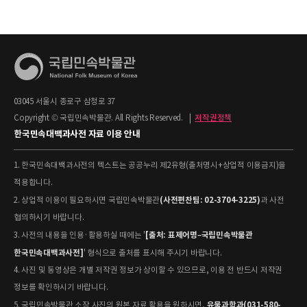
03045 서울시 종로구 삼청로 37
Copyright © 국립민속박물관. All Rights Reserved.
|
저작권정책
한국민속대백과사전 자료 이용 안내
1. 한국민속대백과사전의 텍스트는 공공누리 제2유형(출처명시+상업적 이용금지)을
적용합니다.
(사전편찬팀: 02-3704-3225)
2. 상업적 이용이 필요하시면 국립민속박물관
과 사전
협의하시기 바랍니다.
[출처: 표제어명–국립민속박물관
3. 사전의 내용을 인용·활용하실 때에는 '
한국민속대백과사전]
' 형식으로 출처를 표시해 주시기 바랍니다.
4. 사진 및 동영상은 개별 저작권 정보가 상이할 수 있으므로, 이용 전 반드시 저작권
정보를 확인하시기 바랍니다.
유물과학과(031-580-
5. 국립민속박물관 소장 사진의 원본 자료 활용을 원하시면,