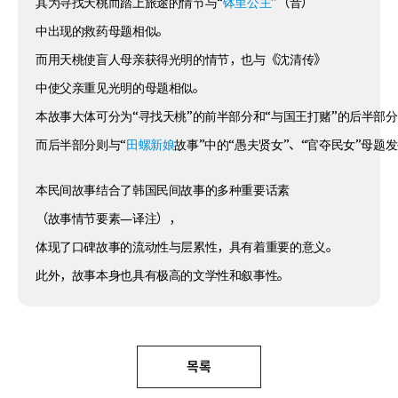
其为寻找天桃而踏上旅途的情节与“
钵里公主
”（音）
中出现的救药母题相似。
而用天桃使盲人母亲获得光明的情节，也与《沈清传》
中使父亲重见光明的母题相似。
本故事大体可分为“寻找天桃”的前半部分和“与国王打赌”的后半部
而后半部分则与“
田螺新娘
故事”中的“愚夫贤女”、“官夺民女”母题
本民间故事结合了韩国民间故事的多种重要话素
（故事情节要素—译注），
体现了口碑故事的流动性与层累性，具有着重要的意义。
此外，故事本身也具有极高的文学性和叙事性。
목록