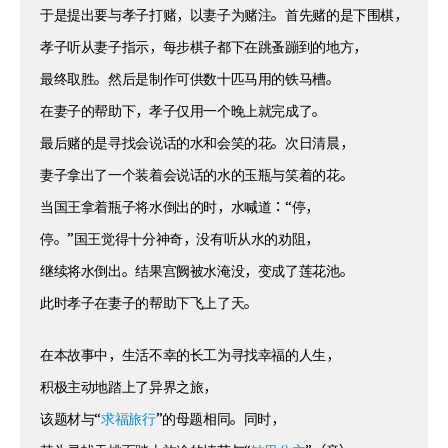
于是提出要与孝子打赌，以妻子为赌注。首先赌的是下围棋，
孝子听从妻子指示，每步棋子都下在跳蚤蹦到的地方，
最终取胜。然后是制作可供数十匹马用的铁马槽。
在妻子的帮助下，孝子仅用一个晚上就完成了。
最后赌的是寻找会说话的水和会笑的花。次日清晨，
妻子拿出了一个装着会说话的水的玉瓶与笑着的花。
当国王拿着瓶子将水倒出的时，水喊道：“停，
停。”国王觉得十分神奇，没有听从水的劝阻，
继续将水倒出。结果宫阙被水淹没，变成了莲花池。
此时孝子在妻子的帮助下飞上了天。
在本故事中，生活不幸的长工为寻找幸福的人生，
积极主动地踏上了异界之旅，
该题材与“
求福旅行
”的母题相同。同时，