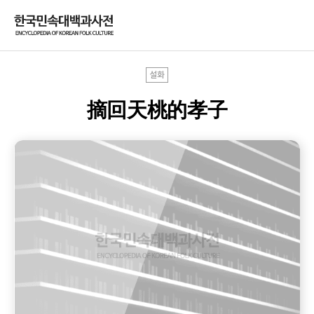
설화
摘回天桃的孝子