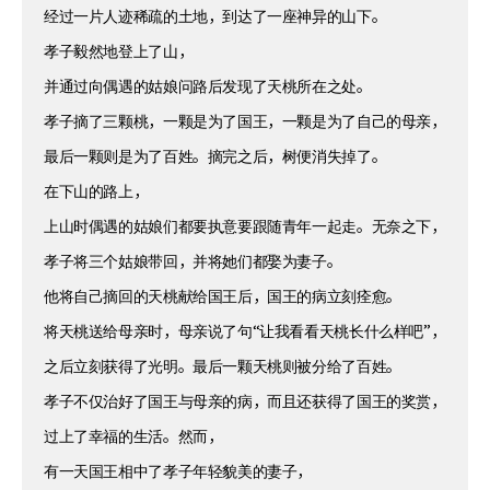
经过一片人迹稀疏的土地，到达了一座神异的山下。
孝子毅然地登上了山，
并通过向偶遇的姑娘问路后发现了天桃所在之处。
孝子摘了三颗桃，一颗是为了国王，一颗是为了自己的母亲，
最后一颗则是为了百姓。摘完之后，树便消失掉了。
在下山的路上，
上山时偶遇的姑娘们都要执意要跟随青年一起走。无奈之下，
孝子将三个姑娘带回，并将她们都娶为妻子。
他将自己摘回的天桃献给国王后，国王的病立刻痊愈。
将天桃送给母亲时，母亲说了句“让我看看天桃长什么样吧”，
之后立刻获得了光明。最后一颗天桃则被分给了百姓。
孝子不仅治好了国王与母亲的病，而且还获得了国王的奖赏，
过上了幸福的生活。然而，
有一天国王相中了孝子年轻貌美的妻子，