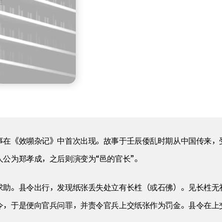
事在《效嚬杂记》中首次出现。故事于壬辰倭乱时期从中国传来，受
公为郑孝成，之后则演变为“邑的官长”。
求助。县令出行，发现纸张丢失处立有长栍（或石佛）。见长栍无
令，于是便向官兵问罪，并责令官兵上交纸张作为罚金。县令在上