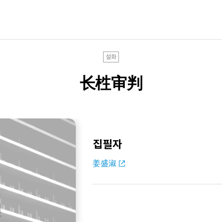
설화
长栍审判
집필자
姜盛淑