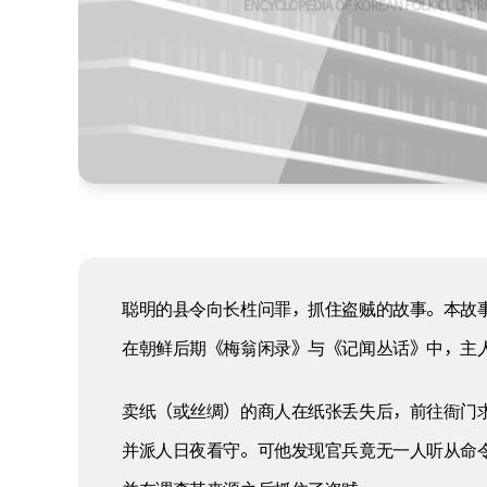
聪明的县令向长栍问罪，抓住盗贼的故事。本故
在朝鲜后期《梅翁闲录》与《记闻丛话》中，主人
卖纸（或丝绸）的商人在纸张丢失后，前往衙门
并派人日夜看守。可他发现官兵竟无一人听从命