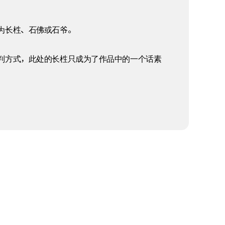
为长栍、石佛或石爷。
判方式，此处的长栍只成为了作品中的一个话素