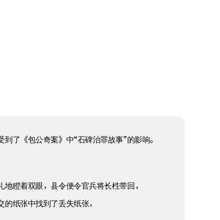
到了《包公奇案》中“石碑治罪故事”的影响。
礼地瞪着双眼，县令便令官兵将长栍带回，
交的纸张中找到了丢失纸张，