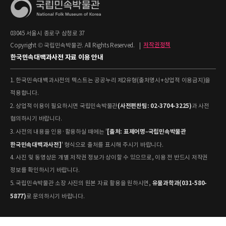
03045 서울시 종로구 삼청로 37
Copyright © 국립민속박물관. All Rights Reserved.
|
저작권정책
한국민속대백과사전 자료 이용 안내
1. 한국민속대백과사전의 텍스트는 공공누리 제2유형(출처명시+상업적 이용금지)을
적용합니다.
(사전편찬팀: 02-3704-3225)
2. 상업적 이용이 필요하시면 국립민속박물관
과 사전
협의하시기 바랍니다.
[출처: 표제어명–국립민속박물관
3. 사전의 내용을 인용·활용하실 때에는 '
한국민속대백과사전]
' 형식으로 출처를 표시해 주시기 바랍니다.
4. 사진 및 동영상은 개별 저작권 정보가 상이할 수 있으므로, 이용 전 반드시 저작권
정보를 확인하시기 바랍니다.
유물과학과(031-580-
5. 국립민속박물관 소장 사진의 원본 자료 활용을 원하시면,
5877)
로 문의하시기 바랍니다.