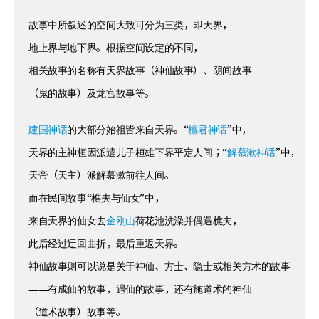
故事中所叙述的空间大致可分为三类，即天界，
地上界与地下界。根据空间设定的不同，
相关故事的名称有天界故事（神仙故事）、阴间故事
（鬼的故事）及龙宫故事等。
建国神话
的大部分始祖皆来自天界。“
檀君神话
”中，
天界的主神桓因派遣儿子桓雄下界平定人间；“
解慕漱神话
”中，
天帝（天主）派解慕漱前往人间。
而在民间故事“樵夫与仙女”中，
来自天界的仙女去
金刚山
荷花池洗澡并偶遇樵夫，
此后经过迂回曲折，最后重返天界。
神仙故事则可以说是关于神仙、方士、隐士或相关方术的故事
——有成仙的故事，遇仙的故事，还有施道术的神仙
（道术故事）故事等。