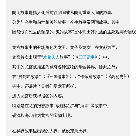
阴间故事是指人死后前往阴间或从阴间重返人间的故事。
分为与今生和前世相关的故事，今生故事及阴间故事。其中，
因怨恨而死去的冤鬼的“鬼的故事”是体现出韩民族的生死观与命运
龙宫故事中的登场角色为龙王、龙子及龙女。在文献方面，
龙宫首次出现于“
水路夫人
故事”（《
三国遗事
》）中，
其中的龙宫被描述为藏有各种宝物的华丽异界。除此之外，
在“居陀知故事”（《三国遗事》），“作帝建故事”（《高丽史》）
等中，还讲述了英雄们受龙王所托，
进入龙宫后获得报答的内容。
特别是在龙的报恩故事“放鲤得宝”与“海印”等故事中，
砚滴和海印作为龙宫的宝物出现。
在异界故事里出现的人界，被设定为天界、