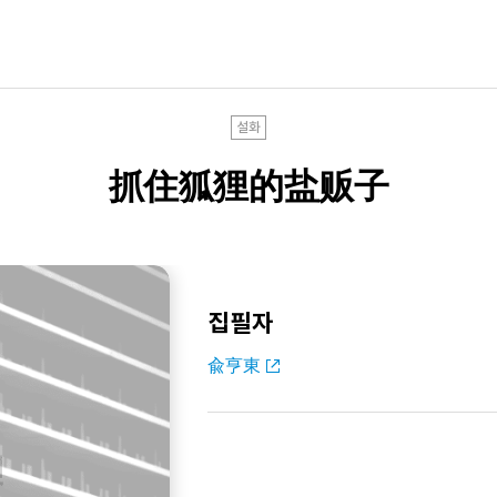
설화
抓住狐狸的盐贩子
집필자
兪亨東