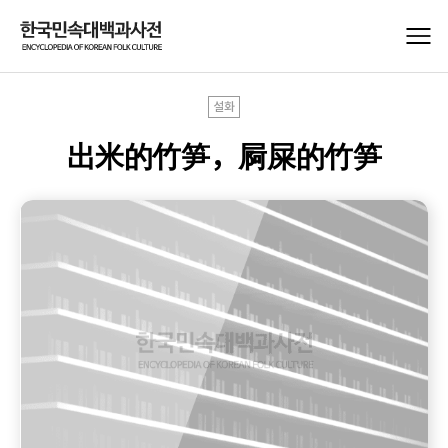
설화
出米的竹笋，屙屎的竹笋