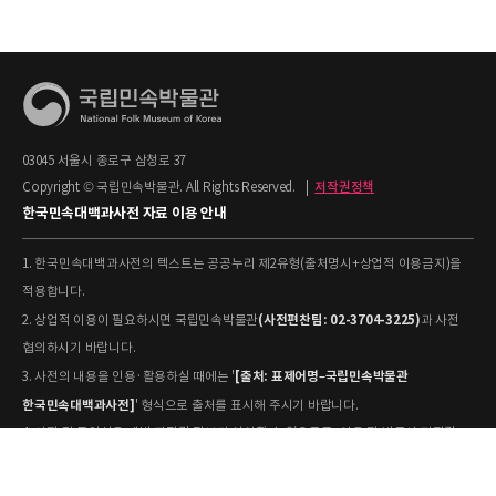
03045 서울시 종로구 삼청로 37
Copyright © 국립민속박물관. All Rights Reserved.
|
저작권정책
한국민속대백과사전 자료 이용 안내
1. 한국민속대백과사전의 텍스트는 공공누리 제2유형(출처명시+상업적 이용금지)을
적용합니다.
(사전편찬팀: 02-3704-3225)
2. 상업적 이용이 필요하시면 국립민속박물관
과 사전
협의하시기 바랍니다.
[출처: 표제어명–국립민속박물관
3. 사전의 내용을 인용·활용하실 때에는 '
한국민속대백과사전]
' 형식으로 출처를 표시해 주시기 바랍니다.
4. 사진 및 동영상은 개별 저작권 정보가 상이할 수 있으므로, 이용 전 반드시 저작권
정보를 확인하시기 바랍니다.
유물과학과(031-580-
5. 국립민속박물관 소장 사진의 원본 자료 활용을 원하시면,