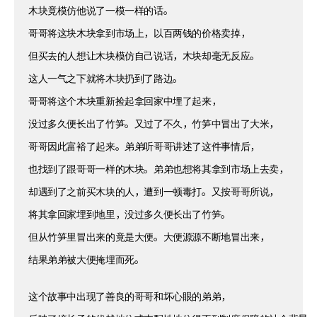
木块竟模仿他说了一模一样的话。
哥哥将这块木块拿到市场上，以百两钱的价格卖掉，
但买去的人想让木块模仿自己说话，木块却毫无反应。
这人一气之下就将木块扔到了路边。
哥哥将这个木块重新捡起拿回家中埋了起来，
没过多久便长出了竹笋。又过了不久，竹笋中冒出了大米，
哥哥因此富裕了起来。弟弟听哥哥讲述了这件事情后，
也找到了跟哥哥一样的木块。弟弟也想将其拿到市场上去卖，
却遇到了之前买木块的人，遭到一顿毒打。又按哥哥所说，
将其拿回家埋到地里，没过多久便长出了竹笋。
但从竹笋里冒出来的竟是大便。大便源源不断地冒出来，
结果弟弟被大便掩埋而死。
这个故事中出现了善良的哥哥和坏心眼的弟弟，