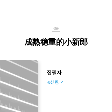
설화
成熟稳重的小新郎
집필자
金廷恩