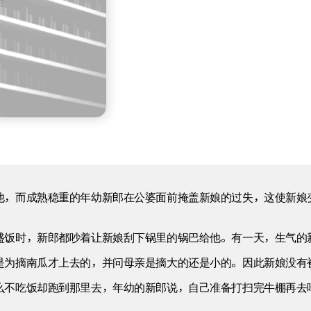
他，而成熟稳重的年幼新郎在公婆面前掩盖新娘的过失，这使新娘
盛饭时，新郎都吵着让新娘刮下锅里的锅巴给他。有一天，生气的
是为摘南瓜才上去的，并问母亲是摘大的还是小的。因此新娘没有
么不吃饭却跑到那里去，年幼的新郎说，自己准备打扫完牛棚再去