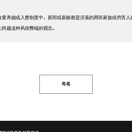
在童养媳或入赘制度中，新郎或新娘都是没落的两班家族或穷苦人
上跨越这种风俗弊端的观念。
목록