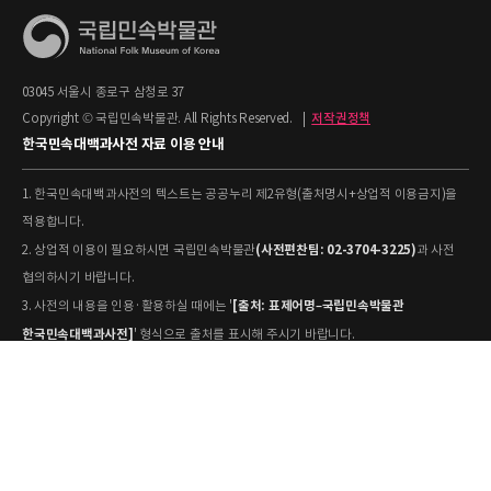
03045 서울시 종로구 삼청로 37
Copyright © 국립민속박물관. All Rights Reserved.
|
저작권정책
한국민속대백과사전 자료 이용 안내
1. 한국민속대백과사전의 텍스트는 공공누리 제2유형(출처명시+상업적 이용금지)을
적용합니다.
(사전편찬팀: 02-3704-3225)
2. 상업적 이용이 필요하시면 국립민속박물관
과 사전
협의하시기 바랍니다.
[출처: 표제어명–국립민속박물관
3. 사전의 내용을 인용·활용하실 때에는 '
한국민속대백과사전]
' 형식으로 출처를 표시해 주시기 바랍니다.
4. 사진 및 동영상은 개별 저작권 정보가 상이할 수 있으므로, 이용 전 반드시 저작권
정보를 확인하시기 바랍니다.
유물과학과(031-580-
5. 국립민속박물관 소장 사진의 원본 자료 활용을 원하시면,
5877)
로 문의하시기 바랍니다.