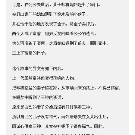
可是，在公公去世后，儿子却将媳妇赶出了家门。
被赶出家门的媳妇遇到了烧木炭的小伙子，
并在他干活的地方发现了金子。将金子卖掉后，
两个人成了富翁。媳妇反复回味着公公的遗言，
为乞丐准备了宴席，之后媳妇遇到了前夫，回到家中，
过上了富裕的日子。
这个故事的异文有如下内容。
上一代虽然富裕但变得落魄的人物，
把即将临盆的妻子留在家，从市场回来的路上，不得已露宿。
在睡梦中听到了三神的谈话，
原来是自己的妻子分娩后没有好好供奉三神，
所以自己的儿子没有福气，而邻居屠夫在女儿出生后，
因诚心供奉三神，其女被神赐予了很多福气。因此，