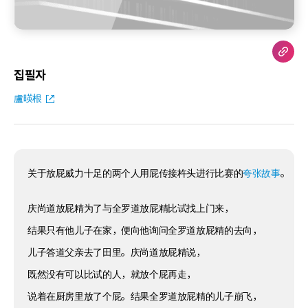
집필자
盧暎根
关于放屁威力十足的两个人用屁传接杵头进行比赛的
夸张故事
。
庆尚道放屁精为了与全罗道放屁精比试找上门来，
结果只有他儿子在家，便向他询问全罗道放屁精的去向，
儿子答道父亲去了田里。庆尚道放屁精说，
既然没有可以比试的人，就放个屁再走，
说着在厨房里放了个屁。结果全罗道放屁精的儿子崩飞，