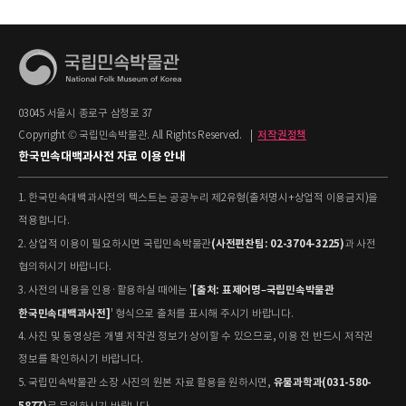
03045 서울시 종로구 삼청로 37
Copyright © 국립민속박물관. All Rights Reserved.
|
저작권정책
한국민속대백과사전 자료 이용 안내
1. 한국민속대백과사전의 텍스트는 공공누리 제2유형(출처명시+상업적 이용금지)을
적용합니다.
(사전편찬팀: 02-3704-3225)
2. 상업적 이용이 필요하시면 국립민속박물관
과 사전
협의하시기 바랍니다.
[출처: 표제어명–국립민속박물관
3. 사전의 내용을 인용·활용하실 때에는 '
한국민속대백과사전]
' 형식으로 출처를 표시해 주시기 바랍니다.
4. 사진 및 동영상은 개별 저작권 정보가 상이할 수 있으므로, 이용 전 반드시 저작권
정보를 확인하시기 바랍니다.
유물과학과(031-580-
5. 국립민속박물관 소장 사진의 원본 자료 활용을 원하시면,
5877)
로 문의하시기 바랍니다.