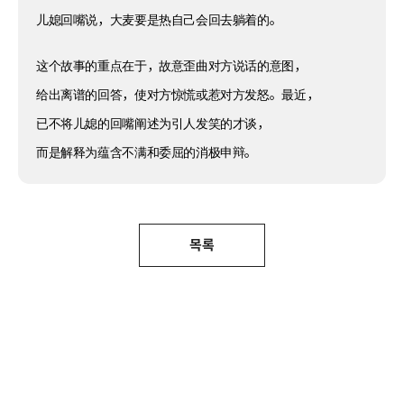
儿媳回嘴说，大麦要是热自己会回去躺着的。
这个故事的重点在于，故意歪曲对方说话的意图，
给出离谱的回答，使对方惊慌或惹对方发怒。最近，
已不将儿媳的回嘴阐述为引人发笑的才谈，
而是解释为蕴含不满和委屈的消极申辩。
목록