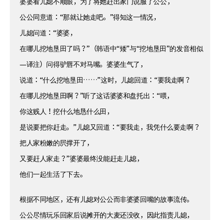
婆婆看儿媳不顺眼，为了将她赶出家门说服了公公，
公公同意道：“那就让她走吧。”得知这一情况，
儿媳问道：“婆婆，
在哪儿挖地垦田了吗？”（韩语中“矮”与“挖地垦田”的发音相似
—译注）问得驴唇不对马嘴。婆婆生气了，
说道：“什么挖地垦田……”这时，儿媳回道：“要我走啊？
在哪儿挖地垦田啊？”听了这话婆婆和盘托出：“喂，
你这贱人！挖什么地恳什么田，
是说要把你赶走。”儿媳又回道：“要我走，我凭什么要走啊？
把人家粉嫩的屄撑开了，
又要赶人家走？”婆婆最终没能赶走儿媳，
他们一起生活了下去。
根据不同地区，还有儿媳对公公而非婆婆回嘴的故事流传。
公公尽情玩乐回家后说摊开的大麦还没收，因此指责儿媳，