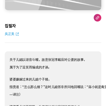
집필자
吳正美
关于儿媳以谐音斗嘴，故意张冠李戴应对公婆的故事，
属于为了逗笑而编成的才谈。
婆婆嫌嫁过来的儿媳个子矮，
指责道：“怎么那么矮？”这时儿媳答非所问地回嘴说：“庙小就是庵堂
—译注）