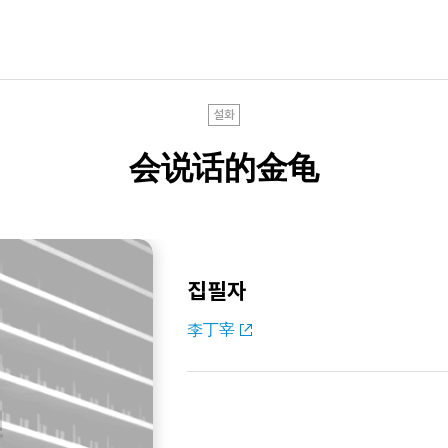
설화
会说话的金龟
집필자
李丁宰