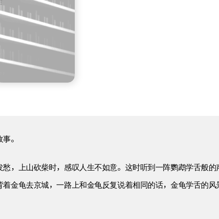
故事。
发愁，上山砍柴时，感叹人生不如意。这时听到一阵鹦鹉学舌般的
背着金龟去京城，一路上和金龟反复说着相同的话，金龟学舌的风