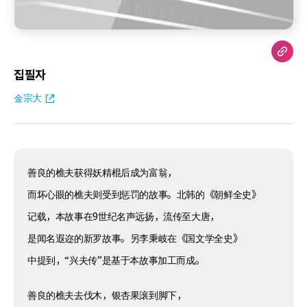
집필자
金宗大
善良的樵夫获得妖精棍后成为富翁，
而坏心眼的樵夫则受到惩罚的故事。北韩的《朝鲜全史》
记载，本故事在9世纪名声远扬，流传至大唐，
是闻名遐迩的新罗故事。另李秉岐在《国文学全史》
中提到，“兴夫传”是基于本故事加工而成。
善良的樵夫去伐木，银杏果滚到脚下，