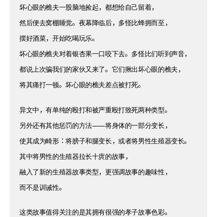
坏心眼的樵夫一股脑地捡起，都想给自己留着，
然后便去窝棚睡觉。夜幕降临后，多怪比蜂拥而至，
摆好酒菜，开始吃喝玩乐。
坏心眼的樵夫对着银杏果一口咬下去。多怪比们听到声音，
都说上次骗我们的家伙又来了。它们揪出坏心眼的樵夫，
将其痛打一顿。坏心眼的樵夫差点被打死。
异文中，有单纯的殴打和被严重殴打致死两种类型。
另外还有其他惩罚的方法——将身体的一部分变长，
使其成为畸形：将膀子和腿变长，或者将男性生殖器变长。
其中将男性的生殖器拉长十庹的故事，
融入了新的生殖器故事类型，更强调故事的趣味性，
而不是训诫性。
这类故事值得关注的是其拥有很强的孝子故事色彩。