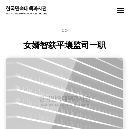
설화
女婿智获平壤监司一职