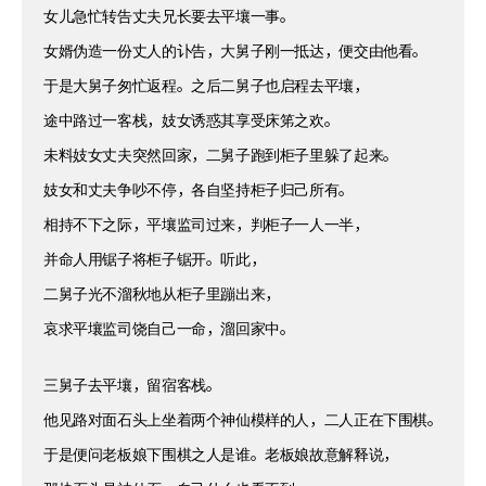
女儿急忙转告丈夫兄长要去平壤一事。
女婿伪造一份丈人的讣告，大舅子刚一抵达，便交由他看。
于是大舅子匆忙返程。之后二舅子也启程去平壤，
途中路过一客栈，妓女诱惑其享受床笫之欢。
未料妓女丈夫突然回家，二舅子跑到柜子里躲了起来。
妓女和丈夫争吵不停，各自坚持柜子归己所有。
相持不下之际，平壤监司过来，判柜子一人一半，
并命人用锯子将柜子锯开。听此，
二舅子光不溜秋地从柜子里蹦出来，
哀求平壤监司饶自己一命，溜回家中。
三舅子去平壤，留宿客栈。
他见路对面石头上坐着两个神仙模样的人，二人正在下围棋。
于是便问老板娘下围棋之人是谁。老板娘故意解释说，