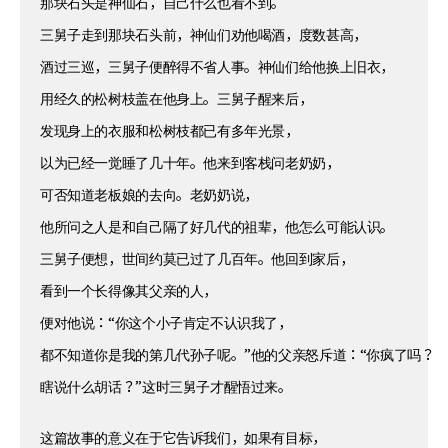
那块石头是神仙石，自己什么也看不到。
三舅子走到那块石头前，神仙们劝他喝酒，度数甚高，
酒过三巡，三舅子便醉得不省人事。神仙们给他换上旧衣，
用经久的松树枝盖在他身上。三舅子醒来后，
发现身上的衣服和松树枝都已有多年光景，
以为已经一觉睡了几十年。他来到客栈问老奶奶，
可否知道老板娘的去向。老奶奶说，
他所问之人是和自己隔了好几代的祖辈，他怎么可能认识。
三舅子便想，世间约莫已过了几百年。他回到家后，
看到一个长得像其父亲的人，
便对他说：“你这个小子肯定不认识我了，
都不知道你是我的第几代孙子呢。”他的父亲怒斥道：“你疯了吗？
瞎说什么胡话？”这时三舅子才醒悟过来。
这篇故事的意义在于它告诉我们，如果有目标，